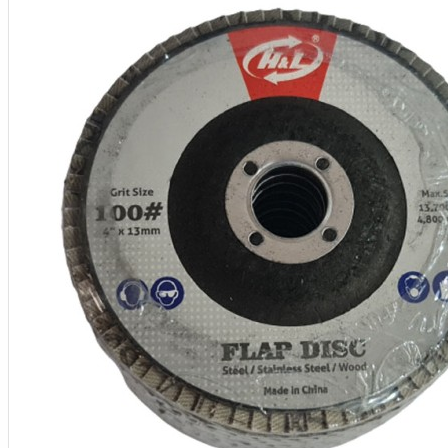
Aksesoris Kamera
Baterai
Construction Camera
Mobile Speaker
View More
KECANTIKAN
Rambut
Tubuh
Wajah
KESEHATAN
Alat Monitor Kesehatan
Kaki
Tubuh