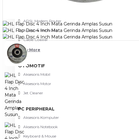
NETWORKING
3G-4G Router
ADSL Modem Router
Aksesoris Networks
Cable Coaxial
View More
OTOMOTIF
Aksesoris Mobil
Aksesoris Motor
Jet Cleaner
PC PERIPHERAL
Aksesoris Komputer
Aksesoris Notebook
Keyboard & Mouse