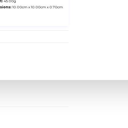
t:
45.00g
sions:
10.00cm x 10.00cm x 0.70cm