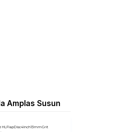
nda Amplas Susun
:
HLFlapDisc4Inch13mmGrit