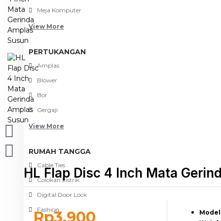
Meja Komputer
View More
PERTUKANGAN
Amplas
Blower
Bor
Gergaji
View More
RUMAH TANGGA
Cable Ties
HL Flap Disc 4 Inch Mata Geri
Colokan Listrik
Digital Door Lock
Fashion
Rp3.900
Model