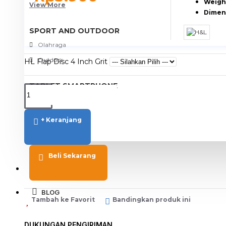
Weigh
View More
Dimen
SPORT AND OUTDOOR
Olahraga
Outdoor
HL Flap Disc 4 Inch Grit
TABLET SMARTPHONE
Aksesoris Smartphone
+ Keranjang
Beli Sekarang
PROMO
BLOG
Tambah ke Favorit
Bandingkan produk ini
DUKUNGAN PENGIRIMAN