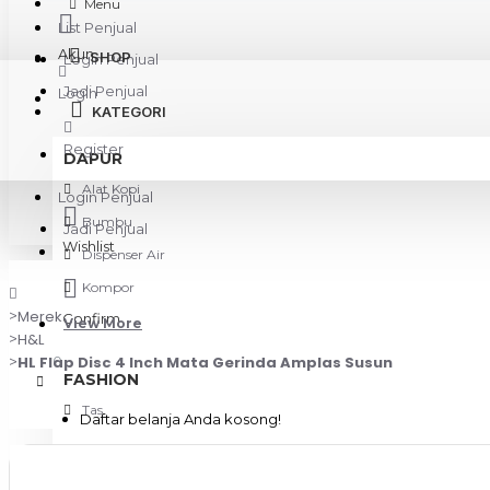
Menu
List Penjual
Akun
SHOP
Login Penjual
Jadi Penjual
Login
KATEGORI
Register
DAPUR
Alat Kopi
Login Penjual
Bumbu
Jadi Penjual
Wishlist
Dispenser Air
Kompor
Merek
Confirm
View More
H&L
HL Flap Disc 4 Inch Mata Gerinda Amplas Susun
0
FASHION
Tas
Daftar belanja Anda kosong!
KAMERA & GADGET