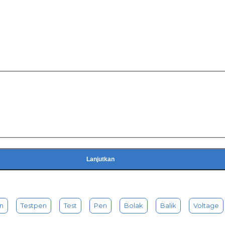
Lanjutkan
n
Testpen
Test
Pen
Bolak
Balik
Voltage