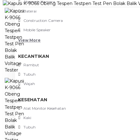
Aksesoris Kamera
Baterai
Construction Camera
Mobile Speaker
View More
KECANTIKAN
Rambut
Tubuh
Wajah
KESEHATAN
Alat Monitor Kesehatan
Kaki
Tubuh