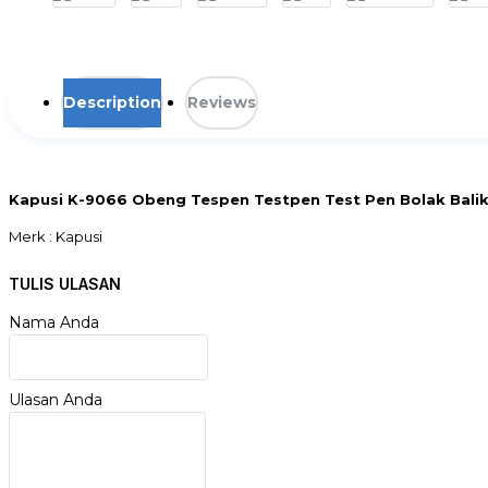
Description
Reviews
Kapusi K-9066 Obeng Tespen Testpen Test Pen Bolak Balik
Merk : Kapusi
Tipe : K-9066
Obeng Bolak Balik Plus Minus 3.5x52mm
TULIS ULASAN
Tespen
Pengukuran Tegangan AC 100-500V
Nama Anda
Gagang Karet
Ulasan Anda