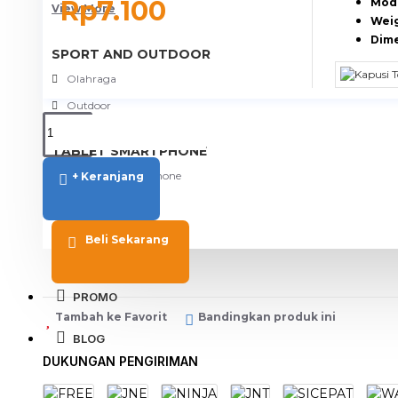
Rp7.100
Mode
View More
Weig
Dime
SPORT AND OUTDOOR
Olahraga
Outdoor
TABLET SMARTPHONE
Aksesoris Smartphone
+ Keranjang
Beli Sekarang
PROMO
Tambah ke Favorit
Bandingkan produk ini
BLOG
DUKUNGAN PENGIRIMAN