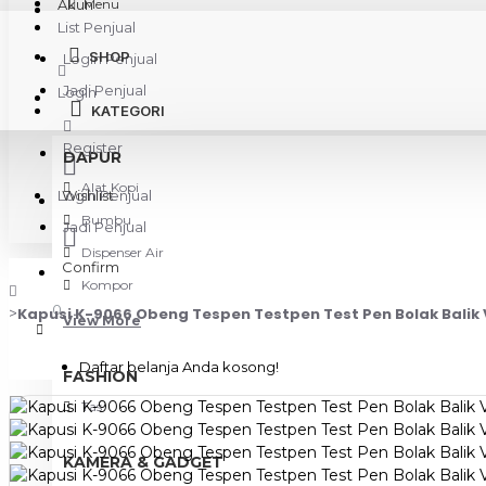
Akun
Menu
List Penjual
SHOP
Login Penjual
Jadi Penjual
Login
KATEGORI
Register
DAPUR
Alat Kopi
Login Penjual
Wishlist
Bumbu
Jadi Penjual
Dispenser Air
Confirm
Kompor
0
Kapusi K-9066 Obeng Tespen Testpen Test Pen Bolak Balik 
View More
Daftar belanja Anda kosong!
FASHION
Tas
KAMERA & GADGET