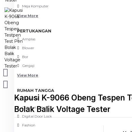
Meja Komputer
View More
PERTUKANGAN
Amplas
Blower
Bor
Gergaji
View More
RUMAH TANGGA
Kapusi K-9066 Obeng Tespen T
Cable Ties
Bolak Balik Voltage Tester
Colokan Listrik
Digital Door Lock
Fashion