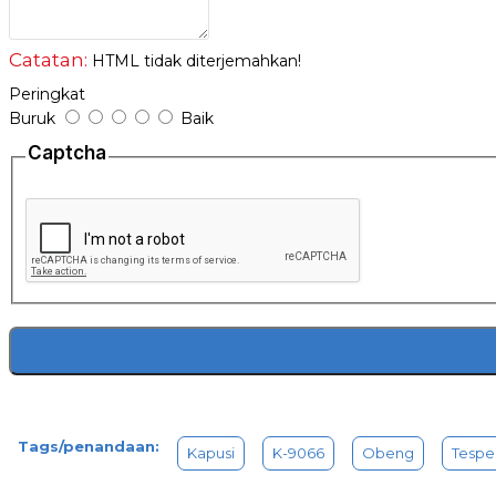
Catatan:
HTML tidak diterjemahkan!
Peringkat
Buruk
Baik
Captcha
Tags/penandaan:
Kapusi
K-9066
Obeng
Tespe