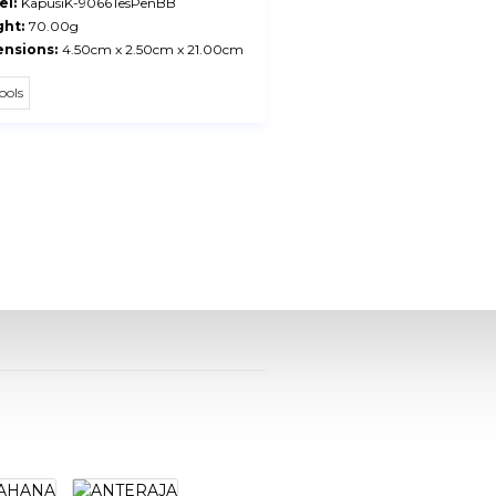
l:
KapusiK-9066TesPenBB
ht:
70.00g
nsions:
4.50cm x 2.50cm x 21.00cm