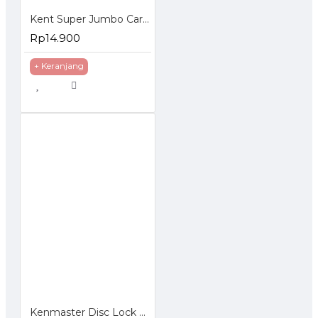
Kent Super Jumbo Car Sponge Shrink - Busa Spons Pembersih Mobil
Rp14.900
+ Keranjang
Kenmaster Disc Lock Kunci Motor Cakram