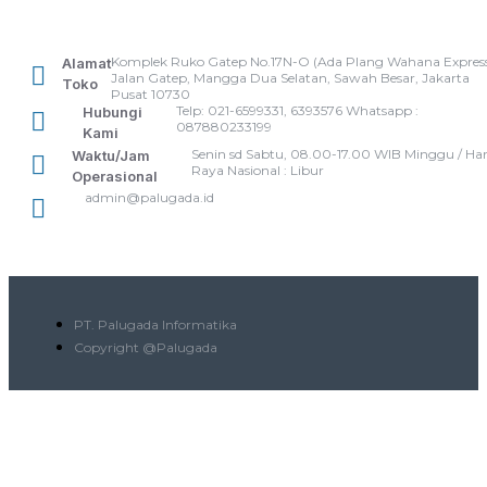
Komplek Ruko Gatep No.17N-O (Ada Plang Wahana Express
Alamat
Jalan Gatep, Mangga Dua Selatan, Sawah Besar, Jakarta
Toko
Pusat 10730
Telp: 021-6599331, 6393576 Whatsapp :
Hubungi
087880233199
Kami
Senin sd Sabtu, 08.00-17.00 WIB Minggu / Har
Waktu/Jam
Raya Nasional : Libur
Operasional
admin@palugada.id
PT. Palugada Informatika
Copyright @Palugada