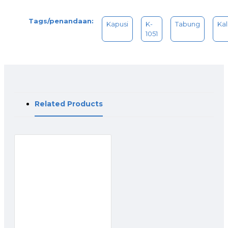
Tags/penandaan:
​Kapusi
K-
Tabung
Ka
1051
Related Products