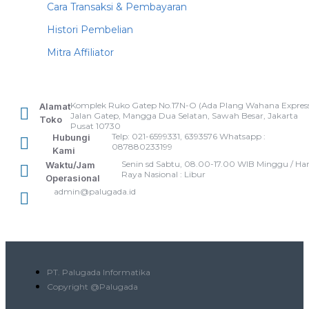
Cara Transaksi & Pembayaran
Histori Pembelian
Mitra Affiliator
Komplek Ruko Gatep No.17N-O (Ada Plang Wahana Express
Alamat
Jalan Gatep, Mangga Dua Selatan, Sawah Besar, Jakarta
Toko
Pusat 10730
Telp: 021-6599331, 6393576 Whatsapp :
Hubungi
087880233199
Kami
Senin sd Sabtu, 08.00-17.00 WIB Minggu / Har
Waktu/Jam
Raya Nasional : Libur
Operasional
admin@palugada.id
PT. Palugada Informatika
Copyright @Palugada