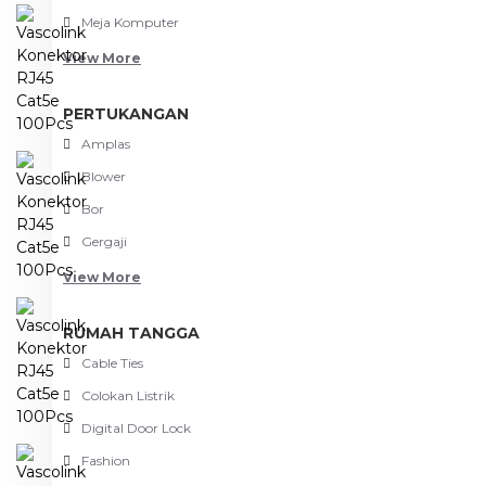
Meja Komputer
View More
PERTUKANGAN
Amplas
Blower
Bor
Gergaji
View More
RUMAH TANGGA
Cable Ties
Colokan Listrik
Digital Door Lock
Fashion