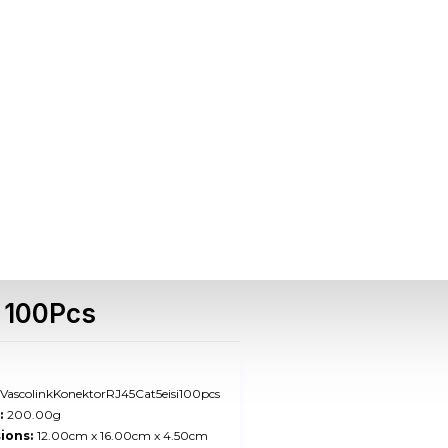
 100Pcs
VascolinkKonektorRJ45Cat5eisi100pcs
:
200.00g
ions:
12.00cm x 16.00cm x 4.50cm