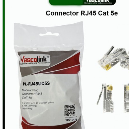
Aksesoris Kamera
Baterai
Construction Camera
Mobile Speaker
View More
KECANTIKAN
Rambut
Tubuh
Wajah
KESEHATAN
Alat Monitor Kesehatan
Kaki
Tubuh