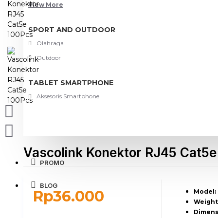
View More
SPORT AND OUTDOOR
Olahraga
Outdoor
TABLET SMARTPHONE
Aksesoris Smartphone
Vascolink Konektor RJ45 Cat5e
PROMO
BLOG
Rp36.000
Model:
Weight
Dimens