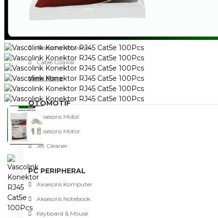
NETWORKING
3G-4G Router
ADSL Modem Router
Aksesoris Networks
Cable Coaxial
View More
OTOMOTIF
Aksesoris Mobil
Aksesoris Motor
Jet Cleaner
PC PERIPHERAL
Aksesoris Komputer
Aksesoris Notebook
Keyboard & Mouse