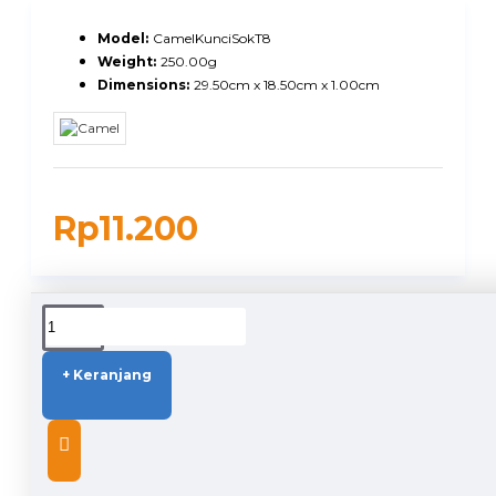
Model:
CamelKunciSokT8
Weight:
250.00g
Dimensions:
29.50cm x 18.50cm x 1.00cm
Rp11.200
DUKUNGAN PENGIRIMAN
+ Keranjang
DESCRIPTION