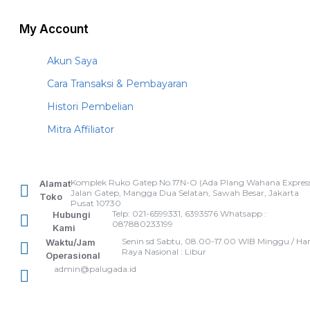
My Account
Akun Saya
Cara Transaksi & Pembayaran
Histori Pembelian
Mitra Affiliator
Komplek Ruko Gatep No.17N-O (Ada Plang Wahana Express
Alamat
Jalan Gatep, Mangga Dua Selatan, Sawah Besar, Jakarta
Toko
Pusat 10730
Telp: 021-6599331, 6393576 Whatsapp :
Hubungi
087880233199
Kami
Senin sd Sabtu, 08.00-17.00 WIB Minggu / Har
Waktu/Jam
Raya Nasional : Libur
Operasional
admin@palugada.id