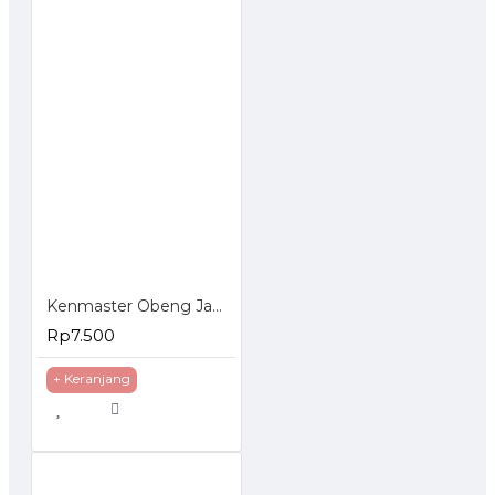
Kenmaster Obeng Jam Set 6 Pcs
Rp7.500
+ Keranjang