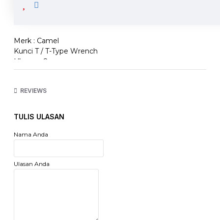
Camel Kunci T Type Wrench 8mm Hitam
Merk : Camel
Kunci T / T-Type Wrench
Ukuran : 8mm
Warna : Hitam
REVIEWS
TULIS ULASAN
Nama Anda
Ulasan Anda