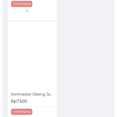
+ Keranjang
Kenmaster Obeng Jam Set 6 Pcs
Rp7.500
+ Keranjang