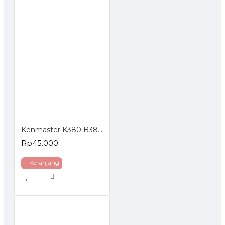
Kenmaster K380 B380 Tool Box Kotak Perkakas
Rp45.000
+ Keranjang