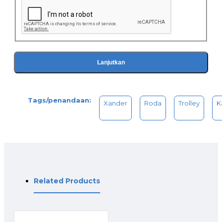
Lanjutkan
Tags/penandaan:
Xander
Roda
Trolley
K
Related Products