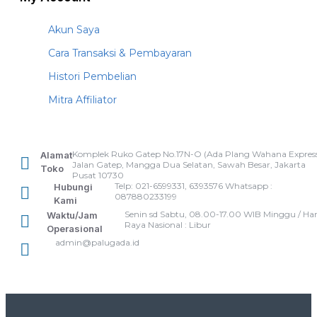
Akun Saya
Cara Transaksi & Pembayaran
Histori Pembelian
Mitra Affiliator
Komplek Ruko Gatep No.17N-O (Ada Plang Wahana Express
Alamat
Jalan Gatep, Mangga Dua Selatan, Sawah Besar, Jakarta
Toko
Pusat 10730
Telp: 021-6599331, 6393576 Whatsapp :
Hubungi
087880233199
Kami
Senin sd Sabtu, 08.00-17.00 WIB Minggu / Har
Waktu/Jam
Raya Nasional : Libur
Operasional
admin@palugada.id