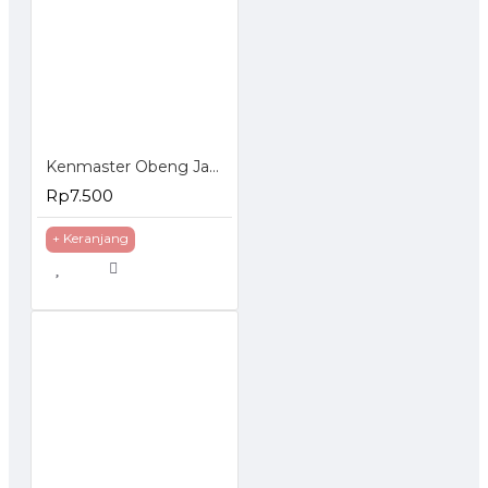
Kenmaster Obeng Jam Set 6 Pcs
Rp7.500
+ Keranjang