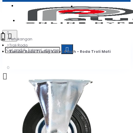
Login
Jadi Penjual
Register
Pertukangan
Troli Roda
Xander Roda Trolley Karet 4 inch - Roda Troli Mati
0
Daftar belanja Anda kosong!