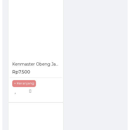
Kenmaster Obeng Jam Set 6 Pcs
Rp7.500
+ Keranjang