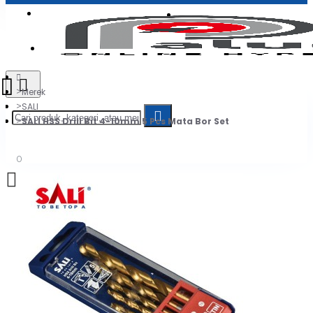
Login
Jadi Penjual
Register
Merek
SALI
SALI HSS Drill Bit 4-10mm 5 Pcs Mata Bor Set
0
Daftar belanja Anda kosong!