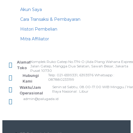
Akun Saya
Cara Transaksi & Pembayaran
Histori Pembelian
Mitra Affiliator
Komplek Ruko Gatep No.17N-O (Ada Plang Wahana Express
Alamat
Jalan Gatep, Mangga Dua Selatan, Sawah Besar, Jakarta
Toko
Pusat 10730
Telp: 021-6599331, 6393576 Whatsapp :
Hubungi
087880233199
Kami
Senin sd Sabtu, 08.00-17.00 WIB Minggu / Har
Waktu/Jam
Raya Nasional : Libur
Operasional
admin@palugada.id