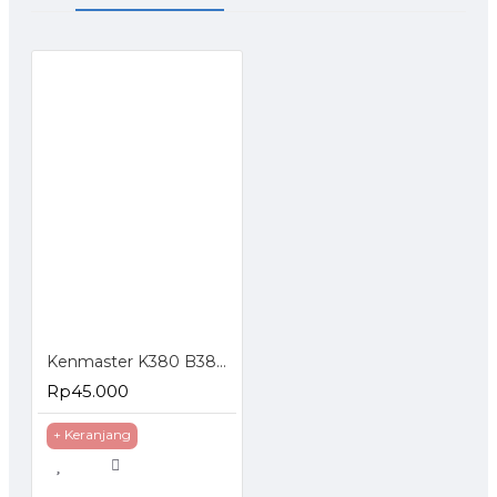
Kenmaster K380 B380 Tool Box Kotak Perkakas
Rp45.000
+ Keranjang