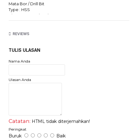
Mata Bor / Drill Bit
Type : HSS
Size : 4,5,6,8,10 (mm)
Jumlah: 5 Pcs
REVIEWS
TULIS ULASAN
Nama Anda
Ulasan Anda
Catatan:
HTML tidak diterjemahkan!
Peringkat
Buruk
Baik