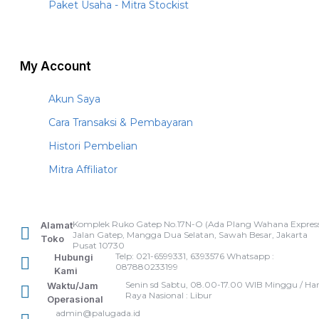
Paket Usaha - Mitra Stockist
My Account
Akun Saya
Cara Transaksi & Pembayaran
Histori Pembelian
Mitra Affiliator
Komplek Ruko Gatep No.17N-O (Ada Plang Wahana Express
Alamat
Jalan Gatep, Mangga Dua Selatan, Sawah Besar, Jakarta
Toko
Pusat 10730
Telp: 021-6599331, 6393576 Whatsapp :
Hubungi
087880233199
Kami
Senin sd Sabtu, 08.00-17.00 WIB Minggu / Har
Waktu/Jam
Raya Nasional : Libur
Operasional
admin@palugada.id