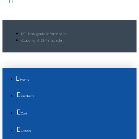
PT. Palugada Informatika
Copyright @Palugada
Home
Products
Cart
Orders