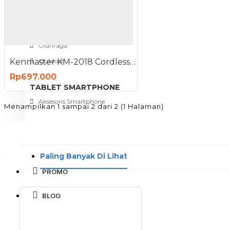
View More
SPORT AND OUTDOOR
Olahraga
Kenmaster KM-2018 Cordless Impact Wrench 21V Alat Pembuka Baut 2 Baterai
Outdoor
Rp697.000
TABLET SMARTPHONE
Aksesoris Smartphone
Menampilkan 1 sampai 2 dari 2 (1 Halaman)
Paling Banyak Di Lihat
PROMO
BLOG