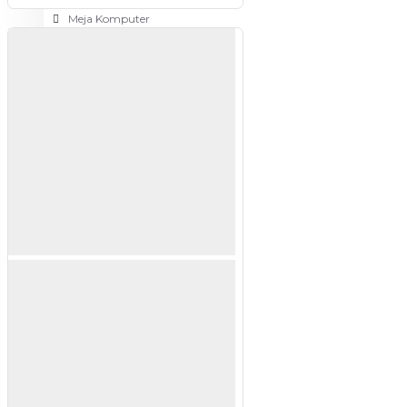
Meja Komputer
View More
PERTUKANGAN
Amplas
Blower
Bor
Gergaji
View More
RUMAH TANGGA
Cable Ties
Colokan Listrik
Digital Door Lock
Fashion