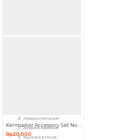
NETWORKING
3G-4G Router
ADSL Modem Router
Aksesoris Networks
Cable Coaxial
View More
OTOMOTIF
Aksesoris Mobil
Aksesoris Motor
Jet Cleaner
PC PERIPHERAL
Aksesoris Komputer
Kenmaster Accessory Set No 06 Paku Kayu Baut Seng Klem Pines Kabel
Aksesoris Notebook
Rp20.000
Keyboard & Mouse