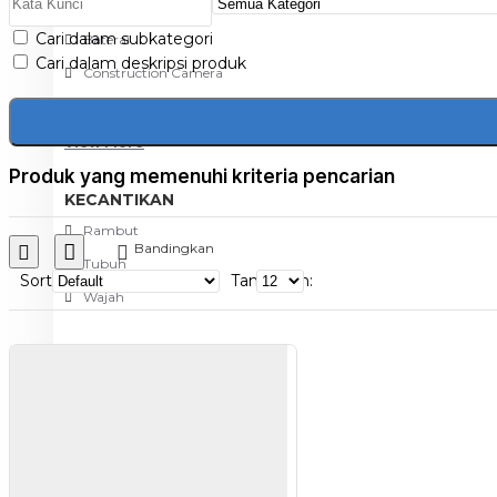
Aksesoris Kamera
Cari dalam subkategori
Baterai
Cari dalam deskripsi produk
Construction Camera
Mobile Speaker
View More
Produk yang memenuhi kriteria pencarian
KECANTIKAN
Rambut
Bandingkan
Tubuh
Sort
Tampilkan:
Wajah
KESEHATAN
Alat Monitor Kesehatan
Kaki
Tubuh