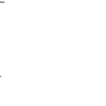
ter
r