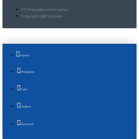
PT. Palugada Informatika
Copyright @Palugada
Home
Products
Cart
Orders
Account