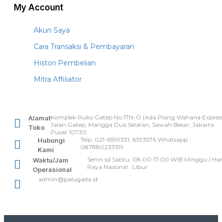
My Account
Akun Saya
Cara Transaksi & Pembayaran
Histori Pembelian
Mitra Affiliator
Komplek Ruko Gatep No.17N-O (Ada Plang Wahana Express
Alamat
Jalan Gatep, Mangga Dua Selatan, Sawah Besar, Jakarta
Toko
Pusat 10730
Telp: 021-6599331, 6393576 Whatsapp :
Hubungi
087880233199
Kami
Senin sd Sabtu, 08.00-17.00 WIB Minggu / Har
Waktu/Jam
Raya Nasional : Libur
Operasional
admin@palugada.id