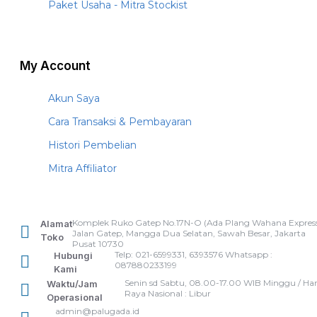
Paket Usaha - Mitra Stockist
My Account
Akun Saya
Cara Transaksi & Pembayaran
Histori Pembelian
Mitra Affiliator
Komplek Ruko Gatep No.17N-O (Ada Plang Wahana Express
Alamat
Jalan Gatep, Mangga Dua Selatan, Sawah Besar, Jakarta
Toko
Pusat 10730
Telp: 021-6599331, 6393576 Whatsapp :
Hubungi
087880233199
Kami
Senin sd Sabtu, 08.00-17.00 WIB Minggu / Har
Waktu/Jam
Raya Nasional : Libur
Operasional
admin@palugada.id