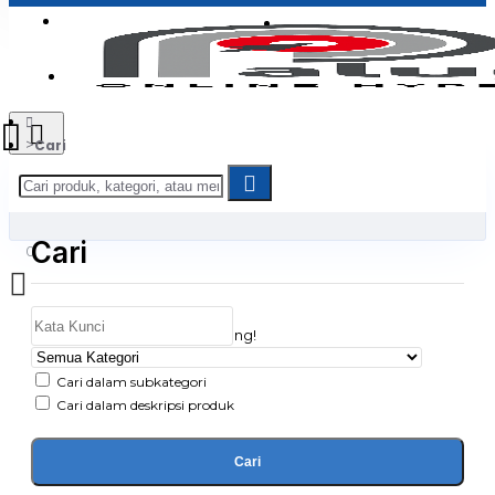
Login
Jadi Penjual
Register
Cari
Cari
0
Daftar belanja Anda kosong!
Cari dalam subkategori
Cari dalam deskripsi produk
Cari