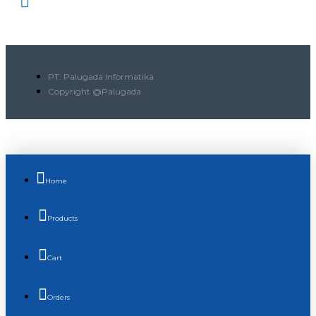
PT. Palugada Informatika
Copyright @Palugada
Home
Products
Cart
Orders