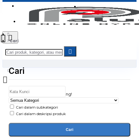
Login
Jadi Penjual
Register
Cari
Cari
0
Daftar belanja Anda kosong!
Cari dalam subkategori
Cari dalam deskripsi produk
Cari