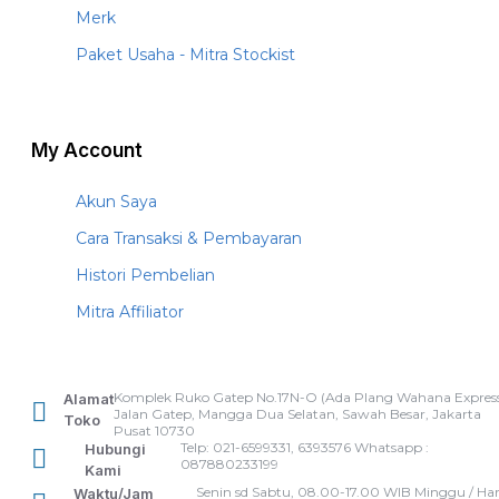
Merk
Paket Usaha - Mitra Stockist
My Account
Akun Saya
Cara Transaksi & Pembayaran
Histori Pembelian
Mitra Affiliator
Komplek Ruko Gatep No.17N-O (Ada Plang Wahana Express
Alamat
Jalan Gatep, Mangga Dua Selatan, Sawah Besar, Jakarta
Toko
Pusat 10730
Telp: 021-6599331, 6393576 Whatsapp :
Hubungi
087880233199
Kami
Senin sd Sabtu, 08.00-17.00 WIB Minggu / Har
Waktu/Jam