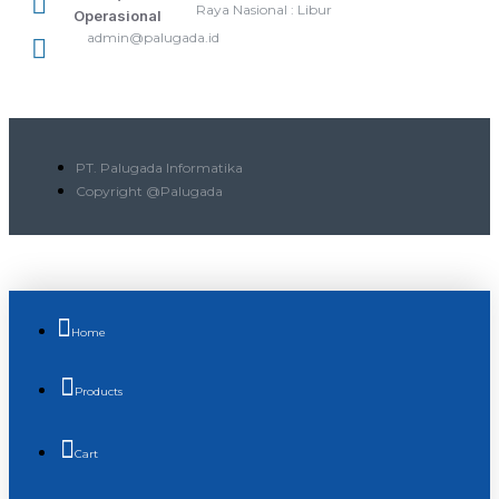
Raya Nasional : Libur
Operasional
admin@palugada.id
PT. Palugada Informatika
Copyright @Palugada
Home
Products
Cart