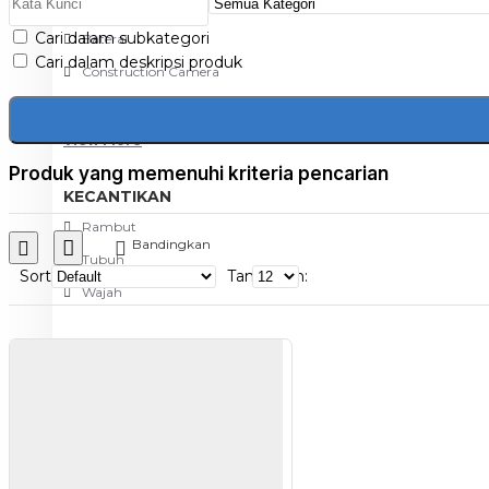
Aksesoris Kamera
Cari dalam subkategori
Baterai
Cari dalam deskripsi produk
Construction Camera
Mobile Speaker
View More
Produk yang memenuhi kriteria pencarian
KECANTIKAN
Rambut
Bandingkan
Tubuh
Sort
Tampilkan:
Wajah
KESEHATAN
Alat Monitor Kesehatan
Kaki
Tubuh