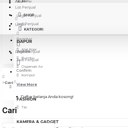
Akun
Menu
List Penjual
SHOP
Login Penjual
Jadi Penjual
Login
KATEGORI
Register
DAPUR
Alat Kopi
Login Penjual
Wishlist
Bumbu
Jadi Penjual
Dispenser Air
Confirm
Kompor
0
Cari
View More
Daftar belanja Anda kosong!
FASHION
Tas
Cari
KAMERA & GADGET