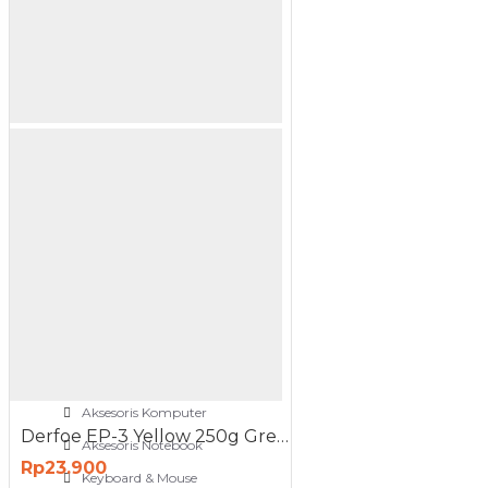
NETWORKING
3G-4G Router
ADSL Modem Router
Aksesoris Networks
Cable Coaxial
View More
OTOMOTIF
Aksesoris Mobil
Aksesoris Motor
Jet Cleaner
PC PERIPHERAL
Aksesoris Komputer
Derfoe EP-3 Yellow 250g Grease Lithium Gemuk Minyak Pelumas
Aksesoris Notebook
Rp23.900
Keyboard & Mouse