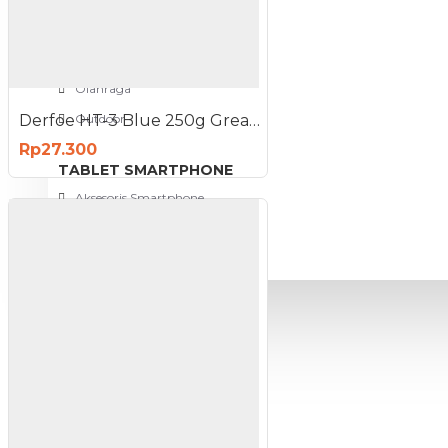
View More
SPORT AND OUTDOOR
Olahraga
Derfoe HT-3 Blue 250g Grease High Temperature Gemuk Minyak Pelumas
Outdoor
Rp27.300
TABLET SMARTPHONE
Aksesoris Smartphone
PROMO
BLOG