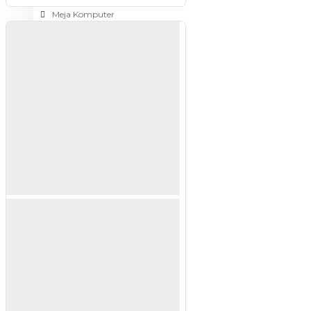
Meja Komputer
View More
PERTUKANGAN
Amplas
Blower
Bor
Gergaji
View More
RUMAH TANGGA
Cable Ties
Colokan Listrik
Digital Door Lock
Fashion