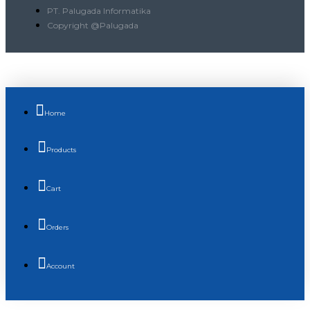
PT. Palugada Informatika
Copyright @Palugada
Home
Products
Cart
Orders
Account