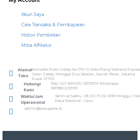
My Account
Akun Saya
Cara Transaksi & Pembayaran
Histori Pembelian
Mitra Affiliator
Komplek Ruko Gatep No.17N-O (Ada Plang Wahana Express
Alamat
Jalan Gatep, Mangga Dua Selatan, Sawah Besar, Jakarta
Toko
Pusat 10730
Telp: 021-6599331, 6393576 Whatsapp :
Hubungi
087880233199
Kami
Senin sd Sabtu, 08.00-17.00 WIB Minggu / Har
Waktu/Jam
Raya Nasional : Libur
Operasional
admin@palugada.id