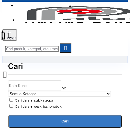
Login
Jadi Penjual
Register
Cari
Cari
0
Daftar belanja Anda kosong!
Cari dalam subkategori
Cari dalam deskripsi produk
Cari