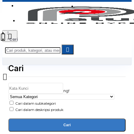
Login
Jadi Penjual
Register
Cari
Cari
0
Daftar belanja Anda kosong!
Cari dalam subkategori
Cari dalam deskripsi produk
Cari