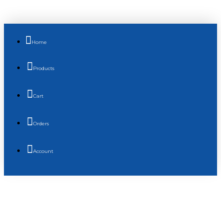
Home
Products
Cart
Orders
Account