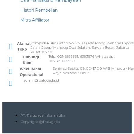
Cara Transaksi & Pembayaran
Histori Pembelian
Mitra Affiliator
Komplek Ruko Gatep No.17N-O (Ada Plang Wahana Express
Alamat
Jalan Gatep, Mangga Dua Selatan, Sawah Besar, Jakarta
Toko
Pusat 10730
Telp: 021-6599331, 6393576 Whatsapp :
Hubungi
087880233199
Kami
Senin sd Sabtu, 08.00-17.00 WIB Minggu / Har
Waktu/Jam
Raya Nasional : Libur
Operasional
admin@palugada.id
PT. Palugada Informatika
Copyright @Palugada