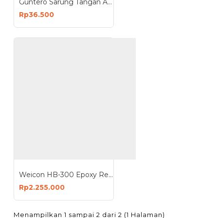
Guntero Sarung Tangan Anti Potong Hand Gloves Cut Resistant
Rp36.500
Weicon HB-300 Epoxy Resin Plastic Metal High Temperature Resistant
Rp2.255.000
Menampilkan 1 sampai 2 dari 2 (1 Halaman)