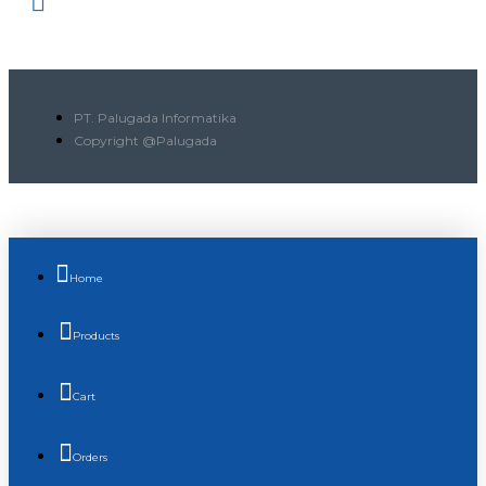
PT. Palugada Informatika
Copyright @Palugada
Home
Products
Cart
Orders