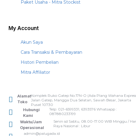
Paket Usaha - Mitra Stockist
My Account
Akun Saya
Cara Transaksi & Pembayaran
Histori Pembelian
Mitra Affiliator
Komplek Ruko Gatep No.17N-O (Ada Plang Wahana Express
Alamat
Jalan Gatep, Mangga Dua Selatan, Sawah Besar, Jakarta
Toko
Pusat 10730
Telp: 021-6599331, 6393576 Whatsapp :
Hubungi
087880233199
Kami
Senin sd Sabtu, 08.00-17.00 WIB Minggu / Har
Waktu/Jam
Raya Nasional : Libur
Operasional
admin@palugada.id