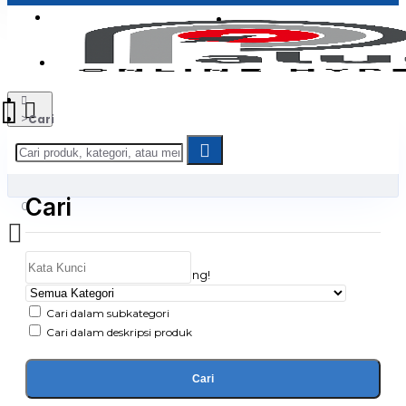
Login
Jadi Penjual
Register
Cari
Cari
0
Daftar belanja Anda kosong!
Cari dalam subkategori
Cari dalam deskripsi produk
Cari