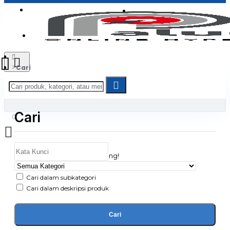
Login
Jadi Penjual
Register
Cari
Cari
0
Daftar belanja Anda kosong!
Cari dalam subkategori
Cari dalam deskripsi produk
Cari