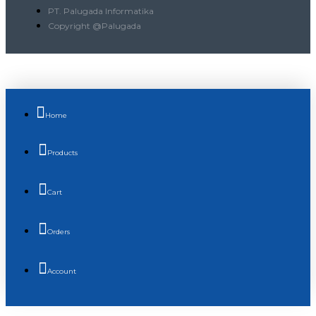
PT. Palugada Informatika
Copyright @Palugada
Home
Products
Cart
Orders
Account