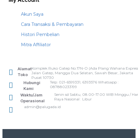
My Account
Akun Saya
Cara Transaksi & Pembayaran
Histori Pembelian
Mitra Affiliator
Komplek Ruko Gatep No.17N-O (Ada Plang Wahana Express
Alamat
Jalan Gatep, Mangga Dua Selatan, Sawah Besar, Jakarta
Toko
Pusat 10730
Telp: 021-6599331, 6393576 Whatsapp :
Hubungi
087880233199
Kami
Senin sd Sabtu, 08.00-17.00 WIB Minggu / Har
Waktu/Jam
Raya Nasional : Libur
Operasional
admin@palugada.id