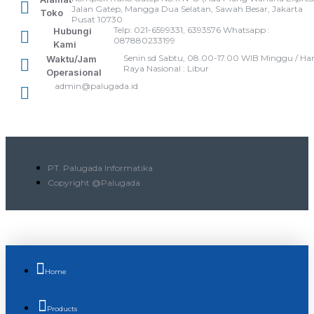
Jalan Gatep, Mangga Dua Selatan, Sawah Besar, Jakarta
Toko
Pusat 10730
Telp: 021-6599331, 6393576 Whatsapp :
Hubungi
087880233199
Kami
Senin sd Sabtu, 08.00-17.00 WIB Minggu / Har
Waktu/Jam
Raya Nasional : Libur
Operasional
admin@palugada.id
PT. Palugada Informatika
Copyright @Palugada
Home
Products