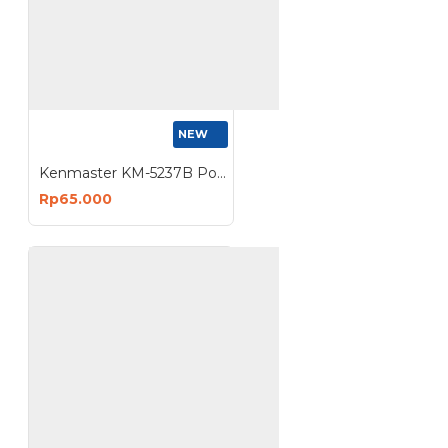
NEW
Kenmaster KM-5237B Pompa Sepeda Tabung Hitam Meteran Pijakan Kaki
Rp65.000