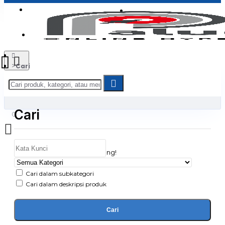
Login
Jadi Penjual
Register
Cari
Cari
0
Daftar belanja Anda kosong!
Cari dalam subkategori
Cari dalam deskripsi produk
Cari