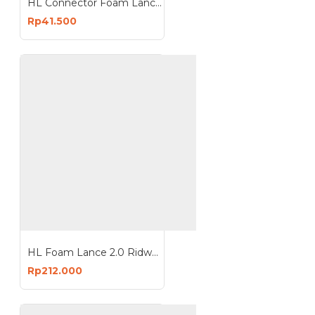
HL Connector Foam Lance For Jet Cleaner Konektor Tabung Sabun Salju
Rp41.500
HL Foam Lance 2.0 Ridwan Hanif Special Edition Tabung Sabun Salju Jet Cleaner
Rp212.000