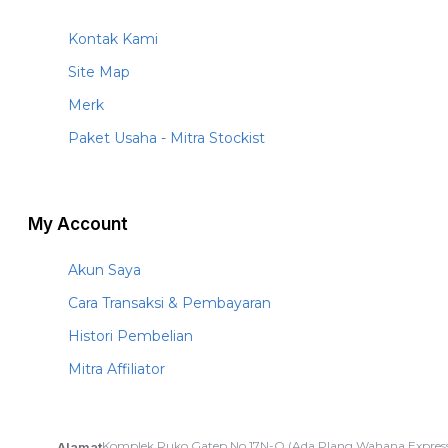
Kontak Kami
Site Map
Merk
Paket Usaha - Mitra Stockist
My Account
Akun Saya
Cara Transaksi & Pembayaran
Histori Pembelian
Mitra Affiliator
Komplek Ruko Gatep No.17N-O (Ada Plang Wahana Express
Alamat