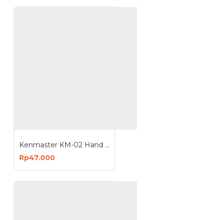
Kenmaster KM-02 Hand Pump Yellow Tube - Pompa Ban Tabung Manual
Rp47.000