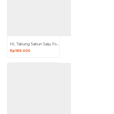
HL Tabung Sabun Salju Foam Lance 2.0 For High Pressure Cleaner
Rp189.000