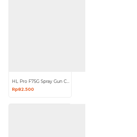
HL Pro F75G Spray Gun Cup 400cc Alat Semprot Cat Tabung Atas
Rp82.500