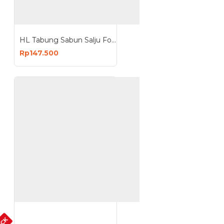
HL Tabung Sabun Salju Foam Lance For High Pressure Cleaner
Rp147.500