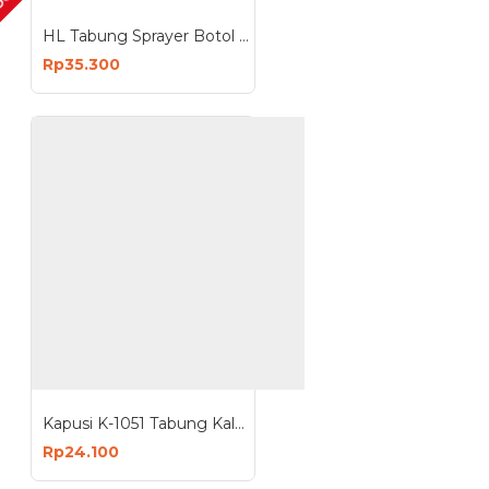
OCK
HL Tabung Sprayer Botol Cat 800ml
Rp35.300
Kapusi K-1051 Tabung Kaleng Oli 200cc Oil Can 200ml Pipa Fleksibel
Rp24.100