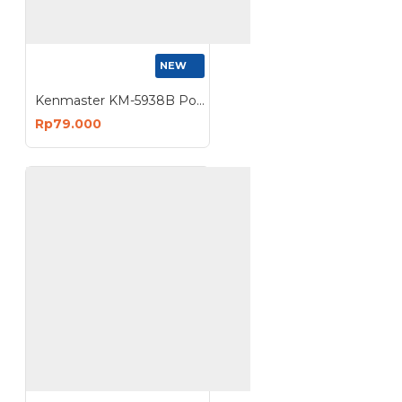
NEW
Kenmaster KM-5938B Pompa Sepeda Tabung Hitam Meteran Ban Kendaraan Bola
Rp79.000