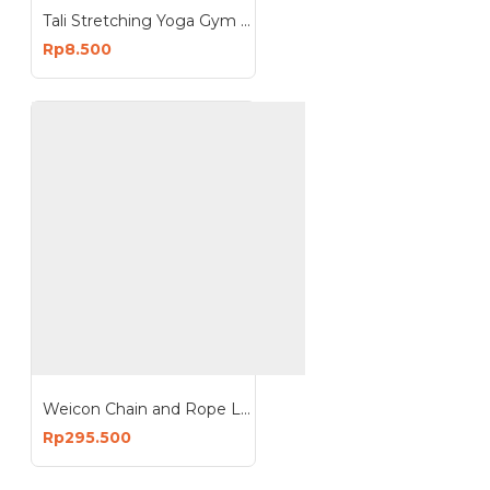
Tali Stretching Yoga Gym - Tali Perenggangan Otot Olahraga
Rp8.500
Weicon Chain and Rope Lube Spray 400ml Pelumas Rantai Tali Kawat
Rp295.500