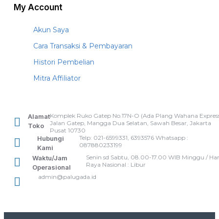
My Account
Akun Saya
Cara Transaksi & Pembayaran
Histori Pembelian
Mitra Affiliator
Komplek Ruko Gatep No.17N-O (Ada Plang Wahana Express
Alamat
Jalan Gatep, Mangga Dua Selatan, Sawah Besar, Jakarta
Toko
Pusat 10730
Telp: 021-6599331, 6393576 Whatsapp :
Hubungi
087880233199
Kami
Senin sd Sabtu, 08.00-17.00 WIB Minggu / Har
Waktu/Jam
Raya Nasional : Libur
Operasional
admin@palugada.id