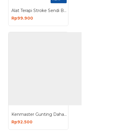
Alat Terapi Stroke Sendi Bahu Tali Latihan Katrol Fisioterapi
Rp99.900
Kenmaster Gunting Dahan Tali Gergaji Ranting Pohon Tinggi
Rp92.500