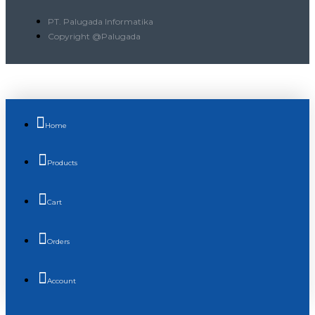
PT. Palugada Informatika
Copyright @Palugada
Home
Products
Cart
Orders
Account