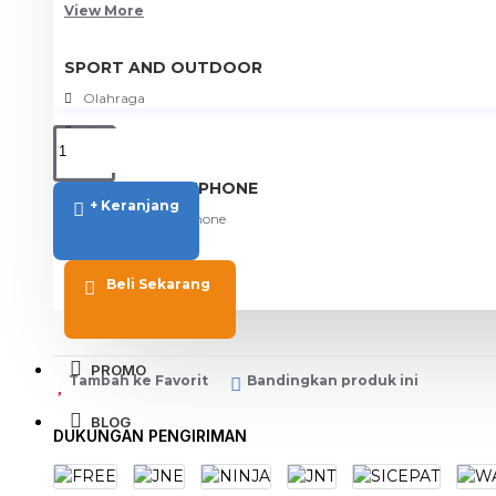
View More
SPORT AND OUTDOOR
Olahraga
Outdoor
TABLET SMARTPHONE
+ Keranjang
Aksesoris Smartphone
Beli Sekarang
PROMO
Tambah ke Favorit
Bandingkan produk ini
BLOG
DUKUNGAN PENGIRIMAN