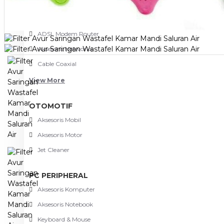
NETWORKING
3G-4G Router
ADSL Modem Router
Aksesoris Networks
Cable Coaxial
View More
OTOMOTIF
Aksesoris Mobil
Aksesoris Motor
Jet Cleaner
PC PERIPHERAL
Aksesoris Komputer
Aksesoris Notebook
Keyboard & Mouse