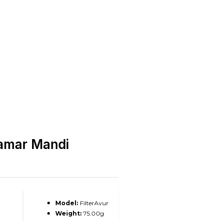
Kamar Mandi
Model:
FilterAvur
Weight:
75.00g