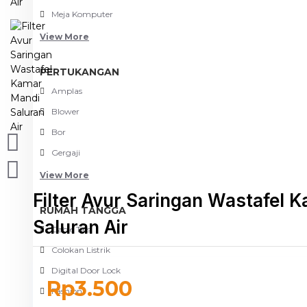
Meja Komputer
View More
PERTUKANGAN
Amplas
Blower
Bor
Gergaji
View More
Filter Avur Saringan Wastafel 
RUMAH TANGGA
Saluran Air
Cable Ties
Colokan Listrik
Digital Door Lock
Rp3.500
Fashion