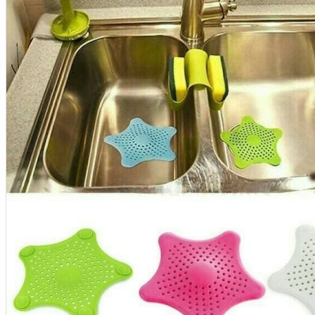
Aksesoris Kamera
Baterai
Construction Camera
Mobile Speaker
View More
KECANTIKAN
Rambut
Tubuh
Wajah
KESEHATAN
Alat Monitor Kesehatan
Kaki
Tubuh