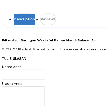
Description
Reviews
Filter Avur Saringan Wastafel Kamar Mandi Saluran Air
FILTER AVUR adalah filter saluran air untuk mencegah kotoran masu
untuk membantu mengurangi penyumbatan di saluran air baik bak cu
TULIS ULASAN
Nama Anda
Filter saluran air untuk mencegah kotoran masuk saluran pembuan
Berikut di atas adalah foto detail dari Saringan Saluran Air Filter A
Ulasan Anda
Filter saluran air untuk mencegah kotoran masuk saluran pembuangan 
piece filter avur dikemas dalam plastik, warna random.