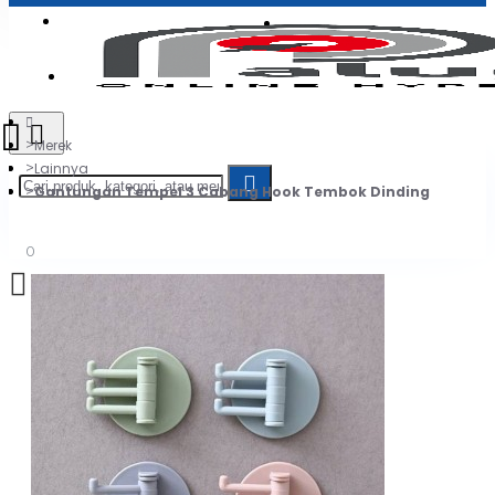
Login
Jadi Penjual
Register
Merek
Lainnya
Gantungan Tempel 3 Cabang Hook Tembok Dinding
0
Daftar belanja Anda kosong!