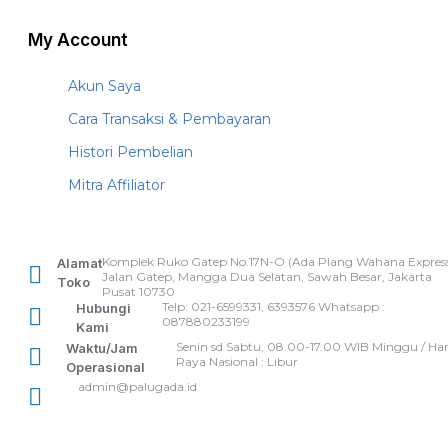
My Account
Akun Saya
Cara Transaksi & Pembayaran
Histori Pembelian
Mitra Affiliator
Komplek Ruko Gatep No.17N-O (Ada Plang Wahana Express
Alamat
Jalan Gatep, Mangga Dua Selatan, Sawah Besar, Jakarta
Toko
Pusat 10730
Telp: 021-6599331, 6393576 Whatsapp :
Hubungi
087880233199
Kami
Senin sd Sabtu, 08.00-17.00 WIB Minggu / Har
Waktu/Jam
Raya Nasional : Libur
Operasional
admin@palugada.id