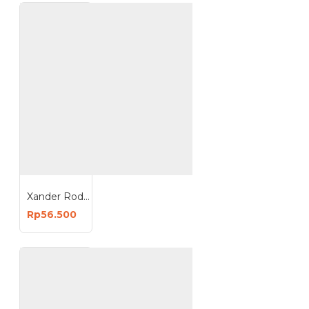
Xander Roda Trolley Karet 8 inch - Roda Troli Mati
Rp56.500