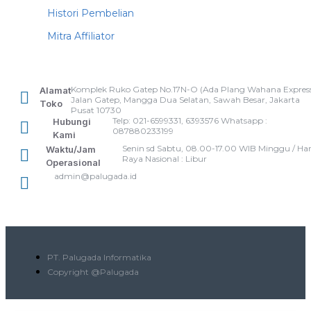
Histori Pembelian
Mitra Affiliator
Komplek Ruko Gatep No.17N-O (Ada Plang Wahana Express
Alamat
Jalan Gatep, Mangga Dua Selatan, Sawah Besar, Jakarta
Toko
Pusat 10730
Telp: 021-6599331, 6393576 Whatsapp :
Hubungi
087880233199
Kami
Senin sd Sabtu, 08.00-17.00 WIB Minggu / Har
Waktu/Jam
Raya Nasional : Libur
Operasional
admin@palugada.id
PT. Palugada Informatika
Copyright @Palugada