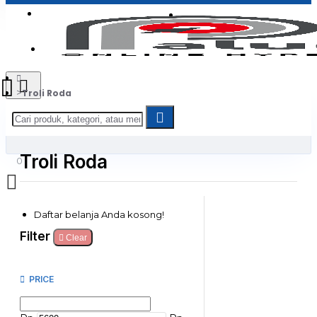
Login
Jadi Penjual
Register
Troli Roda
Troli Roda
0
Daftar belanja Anda kosong!
Filter
Clear
PRICE