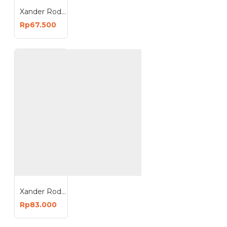
Xander Roda Trolley Karet 8 inch - Roda Troli Hidup
Rp67.500
Xander Roda Trolley Karet 8 inch - Roda Troli Hidup Rem
Rp83.000