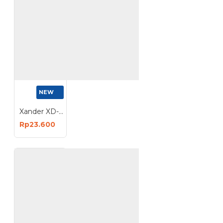
NEW
Xander XD-1125 Roda Nilon 2 Inch Hidup Rem 4 Pcs Caster Wheel Brake 50mm
Rp23.600