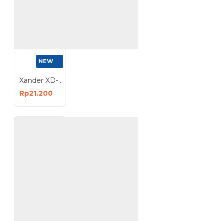
NEW
Xander XD-191 Roda Nilon 2 Inch Hidup 4 Pcs Caster Wheel Swivel 50mm
Rp21.200