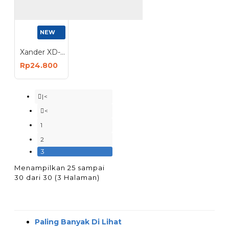
NEW
Xander XD-192 Roda Nilon 2 Inch Hidup Rem 4 Pcs Caster Wheel Brake 50mm
Rp24.800
|<
<
1
2
3
Menampilkan 25 sampai
30 dari 30 (3 Halaman)
Paling Banyak Di Lihat