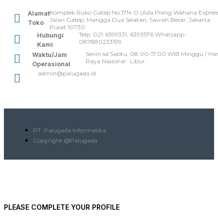
Komplek Ruko Gatep No.17N-O (Ada Plang Wahana Express
Alamat
Jalan Gatep, Mangga Dua Selatan, Sawah Besar, Jakarta
Toko
Pusat 10730
Telp: 021-6599331, 6393576 Whatsapp :
Hubungi
087880233199
Kami
Senin sd Sabtu, 08.00-17.00 WIB Minggu / Har
Waktu/Jam
Raya Nasional : Libur
Operasional
admin@palugada.id
PT. Palugada Informatika
Copyright @Palugada
PLEASE COMPLETE YOUR PROFILE