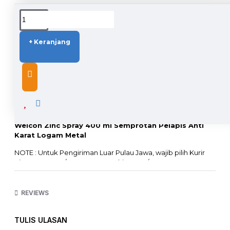
DUKUNGAN PENGIRIMAN
+ Keranjang
DESCRIPTION
Weicon Zinc Spray 400 ml Semprotan Pelapis Anti
Karat Logam Metal
NOTE : Untuk Pengiriman Luar Pulau Jawa, wajib pilih Kurir
Sicepat Kargo / JNE Kargo Trucking JTR / Rex 10
Tidak bisa menggunakan Kurir Lain sebab barang
mengandung cairan dan tidak lolos X-Ray Bandara !!!
REVIEWS
100% German Quality
WEICON Zinc Spray memberikan perlindungan korosi
TULIS ULASAN
katodik permanen pada semua permukaan logam.