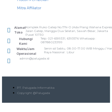
Mitra Affiliator
Komplek Ruko Gatep No.17N-O (Ada Plang Wahana Express
Alamat
Jalan Gatep, Mangga Dua Selatan, Sawah Besar, Jakarta
Toko
Pusat 10730
Telp: 021-6599331, 6393576 Whatsapp :
Hubungi
087880233199
Kami
Senin sd Sabtu, 08.00-17.00 WIB Minggu / Har
Waktu/Jam
Raya Nasional : Libur
Operasional
admin@palugada.id
PT. Palugada Informatika
Copyright @Palugada