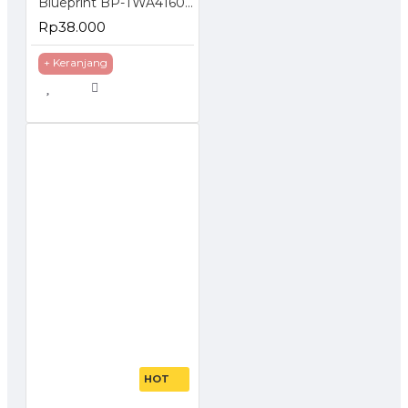
Blueprint BP-TWA4160 : Transfer Paper White A4
Rp38.000
+ Keranjang
HOT