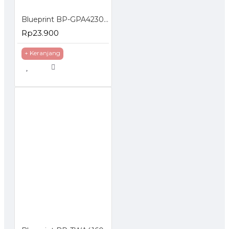
Blueprint BP-GPA4230 Polos Photo Paper A4 230gsm Tulip
Rp23.900
+ Keranjang