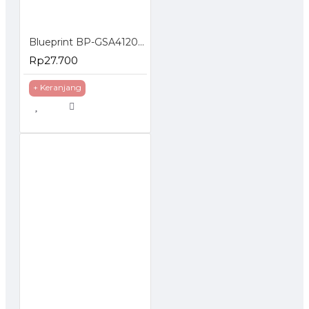
TOCK
Blueprint BP-GSA4120 Glossy Sticker A4
Rp27.700
+ Keranjang