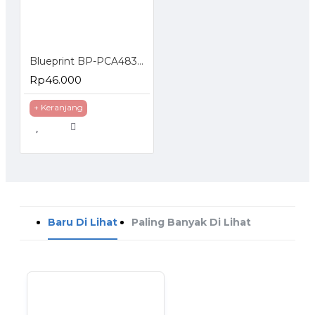
TOCK
Blueprint BP-PCA4830 Printable Card A4
Rp46.000
+ Keranjang
Baru Di Lihat
Paling Banyak Di Lihat