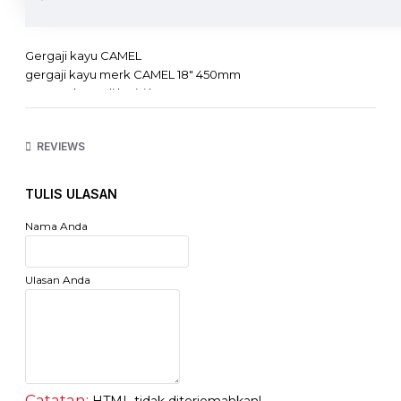
Camel Gergaji Kayu Gagang Karet 18 Inch
Gergaji kayu CAMEL
gergaji kayu merk CAMEL 18" 450mm
gagang kayu di lapisi karet
top quality
high durability
REVIEWS
reliable
TULIS ULASAN
Nama Anda
Ulasan Anda
Catatan: