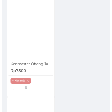
Kenmaster Obeng Jam Set 6 Pcs
Rp7.500
+ Keranjang