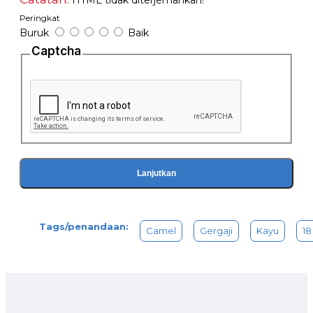
HTML tidak diterjemahkan!
Peringkat
Buruk
Baik
Captcha
Lanjutkan
Tags/penandaan:
Camel
Gergaji
Kayu
18