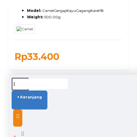
Model:
CamelGergajiKayuGagangKaret18
Weight:
500.00g
Rp33.400
DUKUNGAN PENGIRIMAN
+ Keranjang
DESCRIPTION