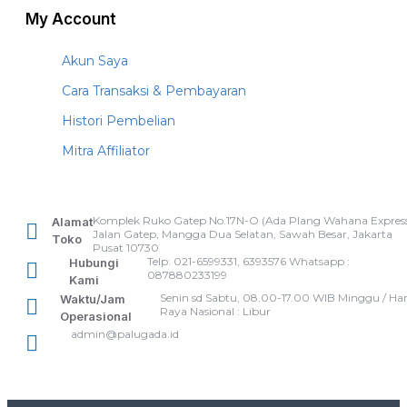
My Account
Akun Saya
Cara Transaksi & Pembayaran
Histori Pembelian
Mitra Affiliator
Komplek Ruko Gatep No.17N-O (Ada Plang Wahana Express
Alamat
Jalan Gatep, Mangga Dua Selatan, Sawah Besar, Jakarta
Toko
Pusat 10730
Telp: 021-6599331, 6393576 Whatsapp :
Hubungi
087880233199
Kami
Senin sd Sabtu, 08.00-17.00 WIB Minggu / Har
Waktu/Jam
Raya Nasional : Libur
Operasional
admin@palugada.id