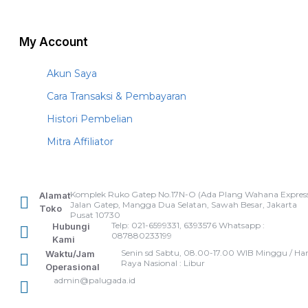
My Account
Akun Saya
Cara Transaksi & Pembayaran
Histori Pembelian
Mitra Affiliator
Komplek Ruko Gatep No.17N-O (Ada Plang Wahana Express
Alamat
Jalan Gatep, Mangga Dua Selatan, Sawah Besar, Jakarta
Toko
Pusat 10730
Telp: 021-6599331, 6393576 Whatsapp :
Hubungi
087880233199
Kami
Senin sd Sabtu, 08.00-17.00 WIB Minggu / Har
Waktu/Jam
Raya Nasional : Libur
Operasional
admin@palugada.id