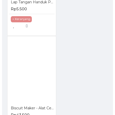
Lap Tangan Handuk Polos Model Gantung
Rp5.500
+ Keranjang
Biscuit Maker - Alat Cetak Biskuit Kue Kering
Rp43.500