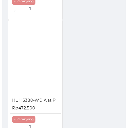
+ Keranjang
HL HS380-WD Alat Pengemas Makanan Kering Basah Vacuum Sealer
Rp472.500
+ Keranjang