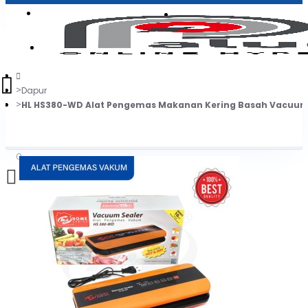
Login
Jadi Penjual
Register
Dapur
HL HS380-WD Alat Pengemas Makanan Kering Basah Vacuum
0
Daftar belanja Anda kosong!