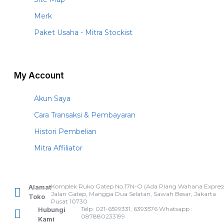
Merk
Paket Usaha - Mitra Stockist
My Account
Akun Saya
Cara Transaksi & Pembayaran
Histori Pembelian
Mitra Affiliator
Komplek Ruko Gatep No.17N-O (Ada Plang Wahana Express
Alamat
Jalan Gatep, Mangga Dua Selatan, Sawah Besar, Jakarta
Toko
Pusat 10730
Telp: 021-6599331, 6393576 Whatsapp :
Hubungi
087880233199
Kami