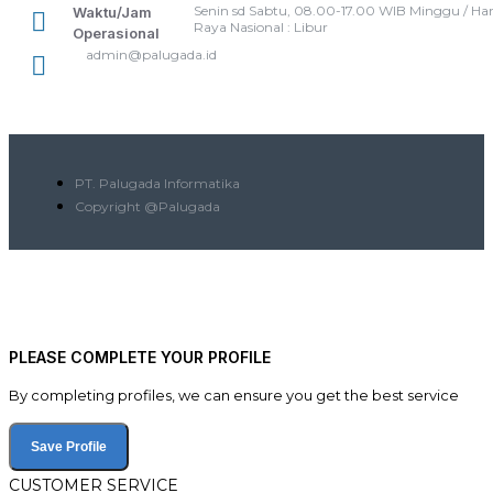
Senin sd Sabtu, 08.00-17.00 WIB Minggu / Har
Waktu/Jam
Raya Nasional : Libur
Operasional
admin@palugada.id
PT. Palugada Informatika
Copyright @Palugada
PLEASE COMPLETE YOUR PROFILE
By completing profiles, we can ensure you get the best service
Save Profile
CUSTOMER SERVICE