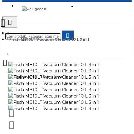
Login
Jadi Penjual
Register
Fisch MB10LT Vacuum Cleaner 10 L 3 in 1
0
Daftar belanja Anda kosong!