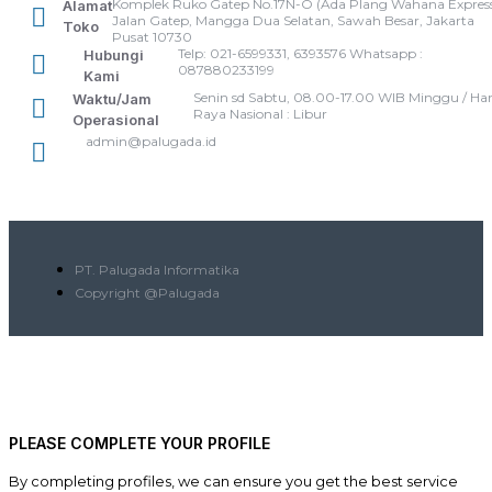
Komplek Ruko Gatep No.17N-O (Ada Plang Wahana Express
Alamat
Jalan Gatep, Mangga Dua Selatan, Sawah Besar, Jakarta
Toko
Pusat 10730
Telp: 021-6599331, 6393576 Whatsapp :
Hubungi
087880233199
Kami
Senin sd Sabtu, 08.00-17.00 WIB Minggu / Har
Waktu/Jam
Raya Nasional : Libur
Operasional
admin@palugada.id
PT. Palugada Informatika
Copyright @Palugada
PLEASE COMPLETE YOUR PROFILE
By completing profiles, we can ensure you get the best service