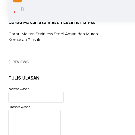
DESCRIPTION
Garpu Makan Stainless 1 Lusin isi 12 Pcs
Garpu Makan Stainless Steel Aman dan Murah
Kemasan Plastik
Harga diatas adalah harga untuk 1 Lusin = 12 Pcs Garpu
Dimensi :17.5 x 2.3 cm
REVIEWS
Barang kondisi baik dan sudah di check sebelum dikirimkan.
segala kerusakan yang terjadi akibat pengiriman expedisi
bukan / diluar tanggung jawab seller
TULIS ULASAN
Nama Anda
Ulasan Anda