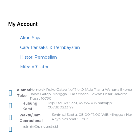
My Account
Akun Saya
Cara Transaksi & Pembayaran
Histori Pembelian
Mitra Affiliator
Komplek Ruko Gatep No.17N-O (Ada Plang Wahana Express
Alamat
Jalan Gatep, Mangga Dua Selatan, Sawah Besar, Jakarta
Toko
Pusat 10730
Telp: 021-6599331, 6393576 Whatsapp :
Hubungi
087880233199
Kami
Senin sd Sabtu, 08.00-17.00 WIB Minggu / Har
Waktu/Jam
Raya Nasional : Libur
Operasional
admin@palugada.id