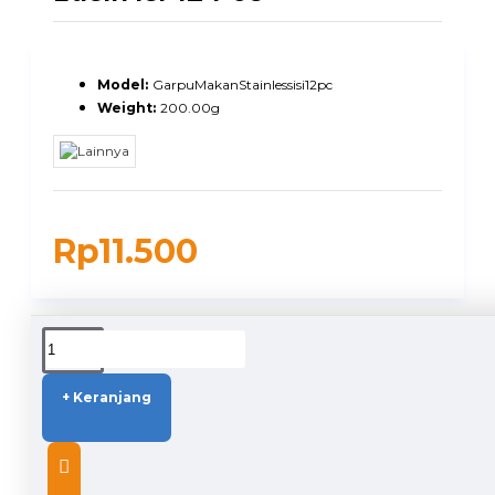
Model:
GarpuMakanStainlessisi12pc
Weight:
200.00g
Rp11.500
DUKUNGAN PENGIRIMAN
+ Keranjang