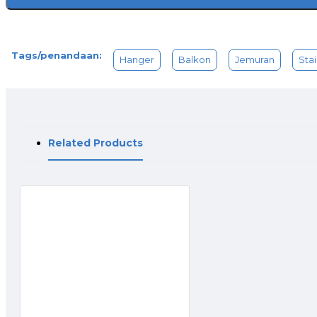
Tags/penandaan:
Hanger
Balkon
Jemuran
Stai
Related Products