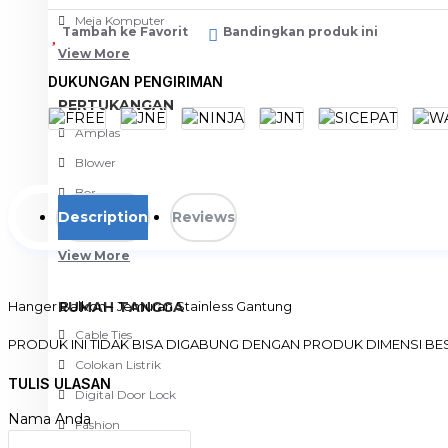
Meja Komputer
Tambah ke Favorit
Bandingkan produk ini
View More
DUKUNGAN PENGIRIMAN
PERTUKANGAN
Amplas
Blower
Bor
Description
Reviews
Gergaji
View More
Hanger Balkon - Jemuran Stainless Gantung
RUMAH TANGGA
Cable Ties
PRODUK INI TIDAK BISA DIGABUNG DENGAN PRODUK DIMENSI BE
Colokan Listrik
Susah untuk jemur pakaian akibat rumah sempit atau tinggal di ap
TULIS ULASAN
Digital Door Lock
Gak perlu bingung, dengan hanger balkon jemur pakaian bisa diman
Nama Anda
Cocok bagi anda yang tinggal di apartemen dengan balkon sempit. 
Fashion