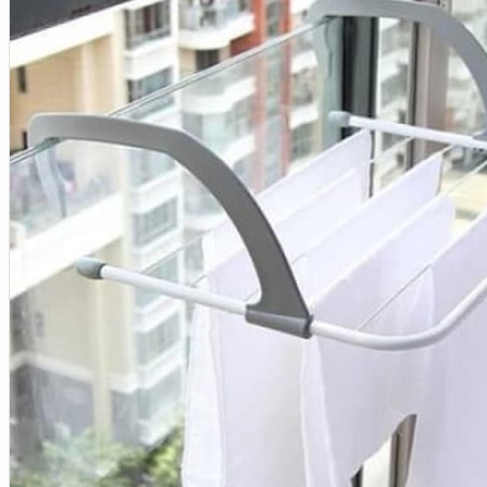
Aksesoris Kamera
Baterai
Construction Camera
Mobile Speaker
View More
KECANTIKAN
Rambut
Tubuh
Wajah
KESEHATAN
Alat Monitor Kesehatan
Kaki
Tubuh