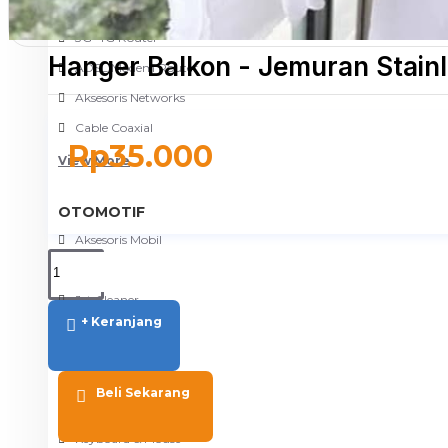
NETWORKING
3G-4G Router
Hanger Balkon - Jemuran Stain
ADSL Modem Router
Aksesoris Networks
Cable Coaxial
Rp35.000
View More
OTOMOTIF
Aksesoris Mobil
Aksesoris Motor
Jet Cleaner
+ Keranjang
PC PERIPHERAL
Aksesoris Komputer
Beli Sekarang
Aksesoris Notebook
Keyboard & Mouse