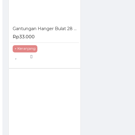
Gantungan Hanger Bulat 28 Ring untuk Hijab Jilbab Kerudung Dasi Syal
Rp33.000
+ Keranjang