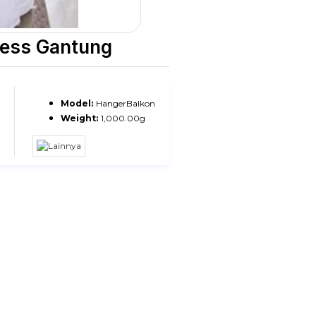
less Gantung
Model:
HangerBalkon
Weight:
1,000.00g