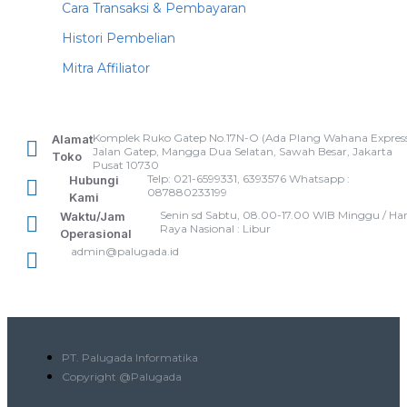
Cara Transaksi & Pembayaran
Histori Pembelian
Mitra Affiliator
Komplek Ruko Gatep No.17N-O (Ada Plang Wahana Express
Alamat
Jalan Gatep, Mangga Dua Selatan, Sawah Besar, Jakarta
Toko
Pusat 10730
Telp: 021-6599331, 6393576 Whatsapp :
Hubungi
087880233199
Kami
Senin sd Sabtu, 08.00-17.00 WIB Minggu / Har
Waktu/Jam
Raya Nasional : Libur
Operasional
admin@palugada.id
PT. Palugada Informatika
Copyright @Palugada