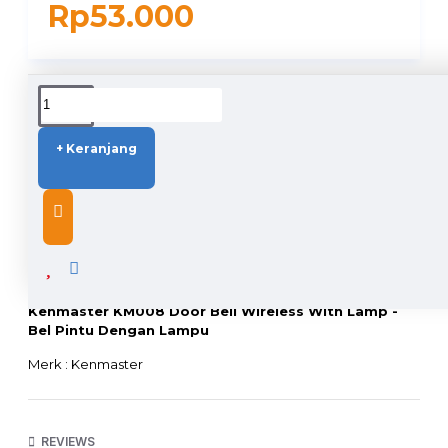
Rp53.000
DUKUNGAN PENGIRIMAN
+ Keranjang
DESCRIPTION
Kenmaster KM008 Door Bell Wireless With Lamp -
Bel Pintu Dengan Lampu
Merk : Kenmaster
Type : KM-008
Model : Door Bell Wireless / Bell pintu
Jarak : -+10 Meter
Alarm : 31 Suara bel yang berbeda dan bisa disesuaikan
REVIEWS