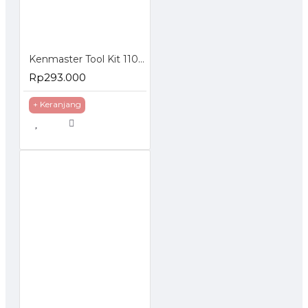
Kenmaster Tool Kit 110 Pcs Toolkit Set Kunci Sok Alat Pertukangan Lengkap
Rp293.000
+ Keranjang