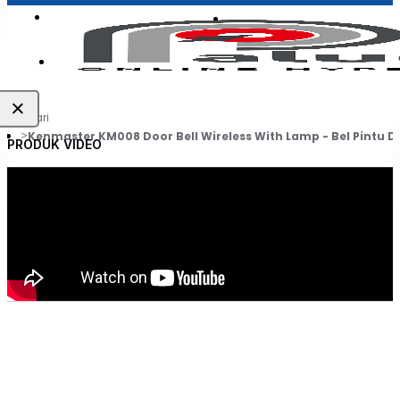
Login
Jadi Penjual
Register
×
cari
Kenmaster KM008 Door Bell Wireless With Lamp - Bel Pintu
PRODUK VIDEO
0
Daftar belanja Anda kosong!