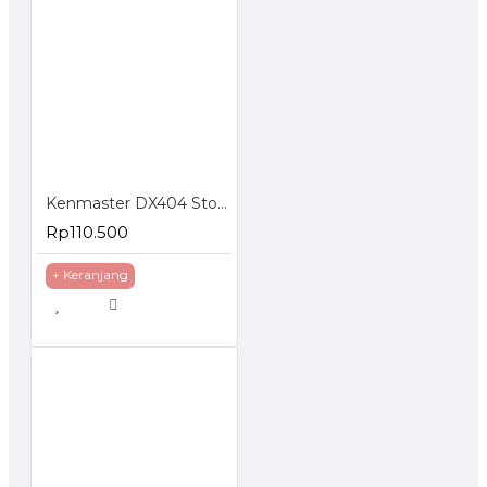
Kenmaster DX404 Stop Kontak 4 lobang F1-44 Dengan Proteksi Overheat
Rp110.500
+ Keranjang