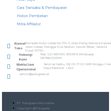
Cara Transaksi & Pembayaran
Histori Pembelian
Mitra Affiliator
Komplek Ruko Gatep No.17N-O (Ada Plang Wahana Express
Alamat
Jalan Gatep, Mangga Dua Selatan, Sawah Besar, Jakarta
Toko
Pusat 10730
Telp: 021-6599331, 6393576 Whatsapp :
Hubungi
087880233199
Kami
Senin sd Sabtu, 08.00-17.00 WIB Minggu / Har
Waktu/Jam
Raya Nasional : Libur
Operasional
admin@palugada.id
PT. Palugada Informatika
Copyright @Palugada