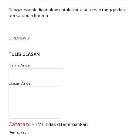
Sangat cocok digunakan untuk alat-alat rumah tangga dan
perkantoran karena:
1. Aman dan design yang kokoh
2. Produk teruji dan diakui
3. Mempunyai daya tahan yang tinggi
REVIEWS
4. Penggunaan yang mudah
5. Harga produk yang terjangkau
TULIS ULASAN
Spesifikasi:
Voltase: Max 10A 250V~
Nama Anda
Jangkauan Frekuensi: 50/60hz
Kekuatan: 2500W
Dilengkapi dengan Switch
Ulasan Anda
panjang kabel kurang lebih 4 meter
Sertifikan SNI
Catatan:
HTML tidak diterjemahkan!
Peringkat