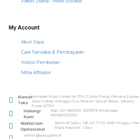
Paket Usaha - Mitra Stockist
My Account
Akun Saya
Cara Transaksi & Pembayaran
Histori Pembelian
Mitra Affiliator
Komplek Ruko Gatep No.17N-O (Ada Plang Wahana Express
Alamat
Jalan Gatep, Mangga Dua Selatan, Sawah Besar, Jakarta
Toko
Pusat 10730
Telp: 021-6599331, 6393576 Whatsapp :
Hubungi
087880233199
Kami
Senin sd Sabtu, 08.00-17.00 WIB Minggu / Har
Waktu/Jam
Raya Nasional : Libur
Operasional
admin@palugada.id