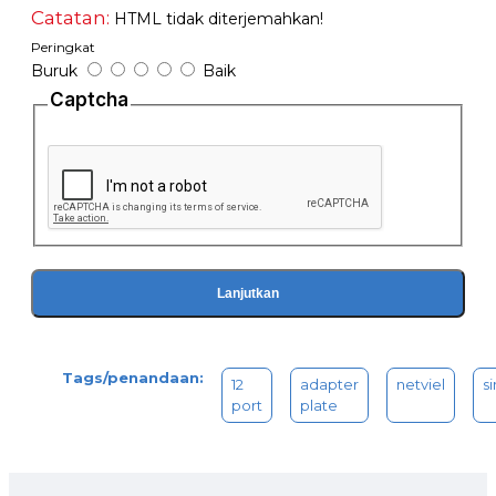
Catatan:
HTML tidak diterjemahkan!
Peringkat
Buruk
Baik
Captcha
Lanjutkan
Tags/penandaan:
12
adapter
netviel
s
port
plate