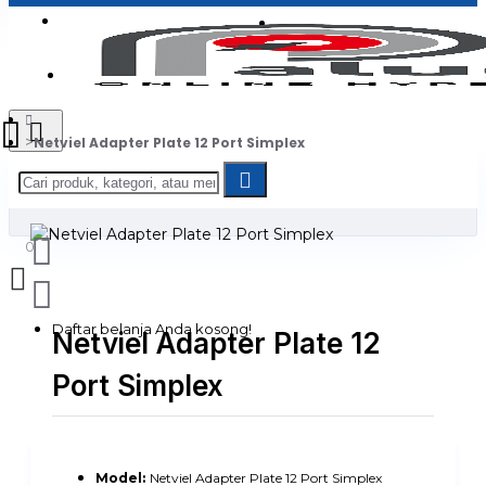
Login
Jadi Penjual
Register
Netviel Adapter Plate 12 Port Simplex
0
Daftar belanja Anda kosong!
Netviel Adapter Plate 12
Port Simplex
Model:
Netviel Adapter Plate 12 Port Simplex