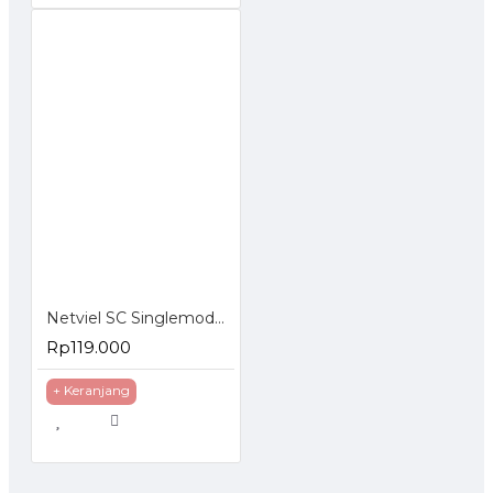
Netviel SC Singlemode APC Connector Epoxy Simplex
Rp119.000
+ Keranjang