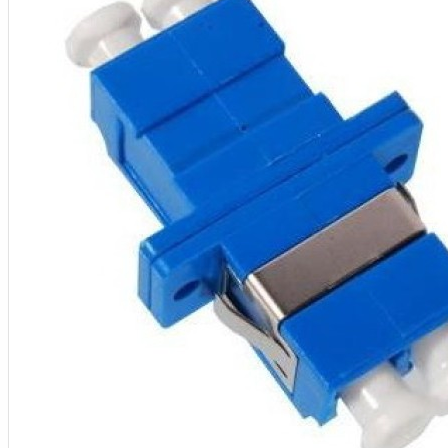
Aksesoris Kamera
Baterai
Construction Camera
Mobile Speaker
View More
KECANTIKAN
Rambut
Tubuh
Wajah
KESEHATAN
Alat Monitor Kesehatan
Kaki
Tubuh