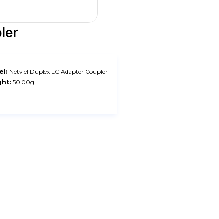
ler
l:
Netviel Duplex LC Adapter Coupler
ht:
50.00g