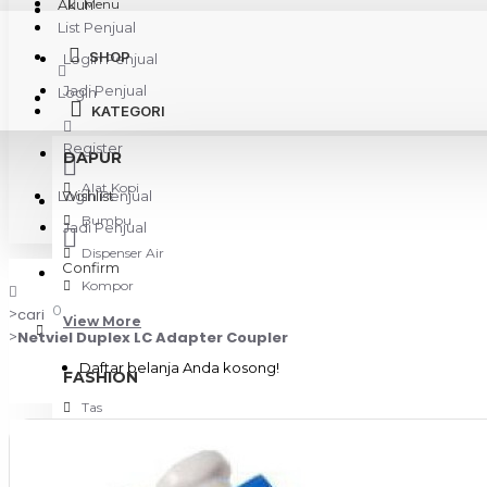
Akun
Menu
List Penjual
SHOP
Login Penjual
Jadi Penjual
Login
KATEGORI
Register
DAPUR
Alat Kopi
Login Penjual
Wishlist
Bumbu
Jadi Penjual
Dispenser Air
Confirm
Kompor
0
cari
View More
Netviel Duplex LC Adapter Coupler
Daftar belanja Anda kosong!
FASHION
Tas
KAMERA & GADGET