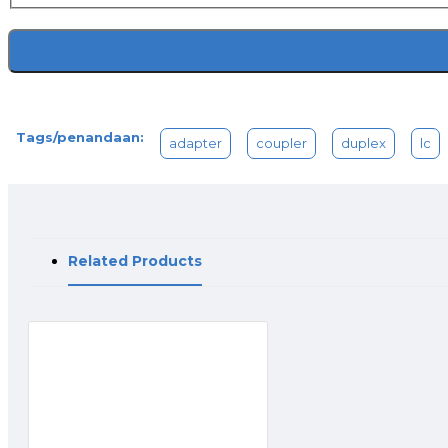
Tags/penandaan:
adapter
coupler
duplex
lc
Related Products