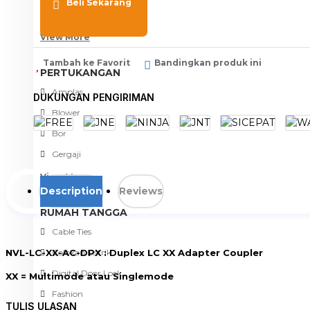
Beli Sekarang
Meja Komputer
View More
Tambah ke Favorit
Bandingkan produk ini
PERTUKANGAN
Amplas
DUKUNGAN PENGIRIMAN
Blower
Bor
Gergaji
View More
Description
Reviews
RUMAH TANGGA
Cable Ties
NVL-LC-XX-AC-DPX : Duplex LC XX Adapter Coupler
Colokan Listrik
Digital Door Lock
XX = Multimode atau Singlemode
Fashion
http://www.netviel.com
TULIS ULASAN