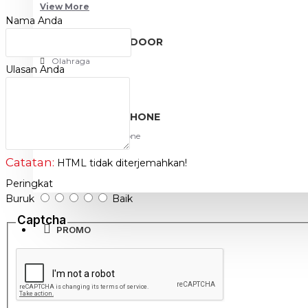
View More
Nama Anda
SPORT AND OUTDOOR
Olahraga
Ulasan Anda
Outdoor
TABLET SMARTPHONE
Aksesoris Smartphone
Catatan:
HTML tidak diterjemahkan!
Peringkat
Buruk
Baik
Captcha
PROMO
BLOG