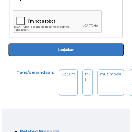
Lanjutkan
Tags/penandaan:
62.5um
fc-
multimode
fc
Related Products