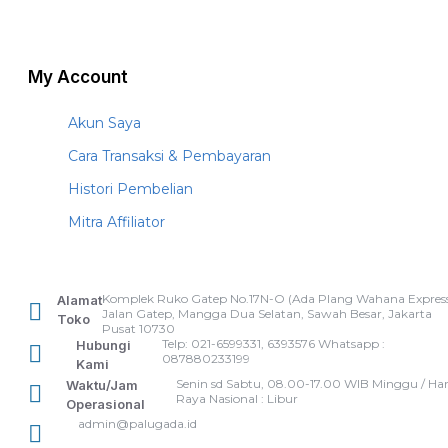
My Account
Akun Saya
Cara Transaksi & Pembayaran
Histori Pembelian
Mitra Affiliator
Komplek Ruko Gatep No.17N-O (Ada Plang Wahana Express
Alamat
Jalan Gatep, Mangga Dua Selatan, Sawah Besar, Jakarta
Toko
Pusat 10730
Telp: 021-6599331, 6393576 Whatsapp :
Hubungi
087880233199
Kami
Senin sd Sabtu, 08.00-17.00 WIB Minggu / Har
Waktu/Jam
Raya Nasional : Libur
Operasional
admin@palugada.id