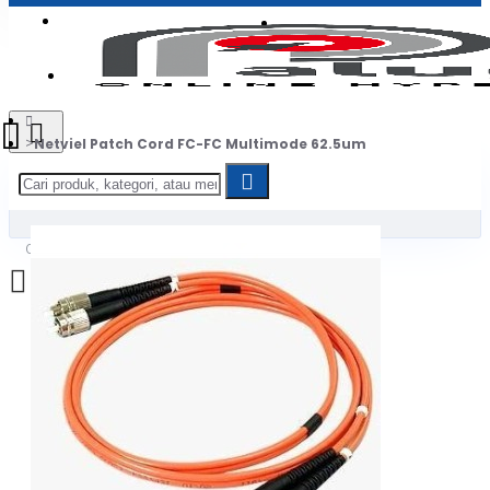
Login
Jadi Penjual
Register
Netviel Patch Cord FC-FC Multimode 62.5um
0
Daftar belanja Anda kosong!