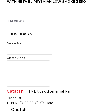
WITH NETVIEL PRYSMIAN LOW SMOKE ZERO
HALOGEN ZIPCORD
XX / X = 1 Meter, 2 Meter, 3 Meter, 5 Meter, 10 Meter
REVIEWS
NB: Ukuran Patch Cord diatas 10 Meter, Harap
hubungi kami melalui YM, SMS, BBM, Call, Email untuk
harga
TULIS ULASAN
http://www.netviel.com
Nama Anda
Ulasan Anda
Catatan:
HTML tidak diterjemahkan!
Peringkat
Buruk
Baik
Captcha