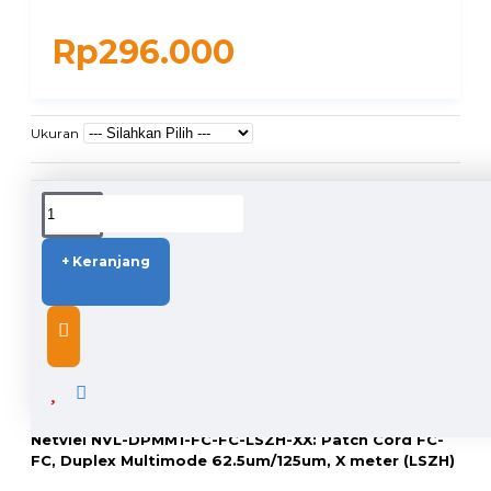
Rp296.000
Ukuran
DUKUNGAN PENGIRIMAN
+ Keranjang
DESCRIPTION
Netviel NVL-DPMM1-FC-FC-LSZH-XX: Patch Cord FC-
FC, Duplex Multimode 62.5um/125um, X meter (LSZH)