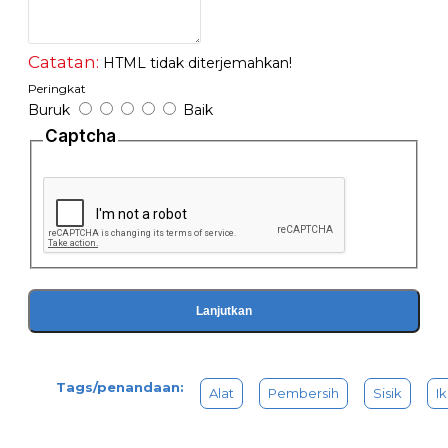
Catatan:
HTML tidak diterjemahkan!
Peringkat
Buruk
Baik
Captcha
Lanjutkan
Tags/penandaan:
Alat
Pembersih
Sisik
I