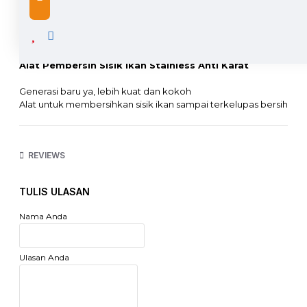
DESCRIPTION
Alat Pembersih Sisik Ikan Stainless Anti Karat
Generasi baru ya, lebih kuat dan kokoh
Alat untuk membersihkan sisik ikan sampai terkelupas bersih
karena desain gigi zig zag dan ujung bergerigi. Higienis anti
karat, terbuat dari stainlees steel lebih kuat dan tahan lama
dari produk sejenis yang terbuat dari plastik. Cocok untuk di
REVIEWS
resto, cafe, hotel dan catering.
Dimensi : 19.5 x 3.5 cm
TULIS ULASAN
Bahan : Stainless Steel
Nama Anda
Ulasan Anda