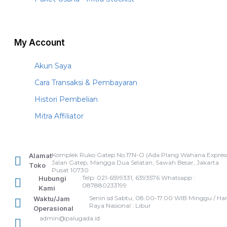
My Account
Akun Saya
Cara Transaksi & Pembayaran
Histori Pembelian
Mitra Affiliator
Komplek Ruko Gatep No.17N-O (Ada Plang Wahana Express
Alamat
Jalan Gatep, Mangga Dua Selatan, Sawah Besar, Jakarta
Toko
Pusat 10730
Telp: 021-6599331, 6393576 Whatsapp :
Hubungi
087880233199
Kami
Senin sd Sabtu, 08.00-17.00 WIB Minggu / Har
Waktu/Jam
Raya Nasional : Libur
Operasional
admin@palugada.id