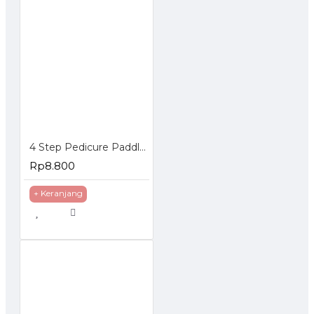
4 Step Pedicure Paddle Sikat Penghalus Kulit Mati Tumit Telapak Kaki
Rp8.800
+ Keranjang