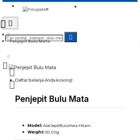
Login
Jadi Penjual
Register
Penjepit Bulu Mata
0
Daftar belanja Anda kosong!
Penjepit Bulu Mata
Model:
AlatJepitBuluMata-Hitam
Weight:
50.00g