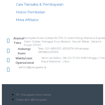
Cara Transaksi & Pembayaran
Histori Pembelian
Mitra Affiliator
Komplek Ruko Gatep No.17N-O (Ada Plang Wahana Express
Alamat
Jalan Gatep, Mangga Dua Selatan, Sawah Besar, Jakarta
Toko
Pusat 10730
Telp: 021-6599331, 6393576 Whatsapp :
Hubungi
087880233199
Kami
Senin sd Sabtu, 08.00-17.00 WIB Minggu / Har
Waktu/Jam
Raya Nasional : Libur
Operasional
admin@palugada.id
PT. Palugada Informatika
Copyright @Palugada