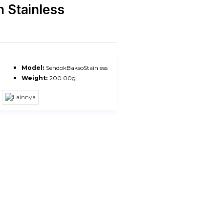
 Stainless
Model:
SendokBaksoStainless
Weight:
200.00g