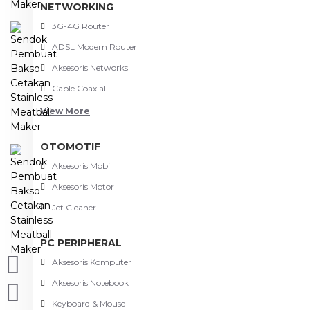
NETWORKING
3G-4G Router
ADSL Modem Router
Aksesoris Networks
Cable Coaxial
View More
OTOMOTIF
Aksesoris Mobil
Aksesoris Motor
Jet Cleaner
PC PERIPHERAL
Aksesoris Komputer
Aksesoris Notebook
Keyboard & Mouse