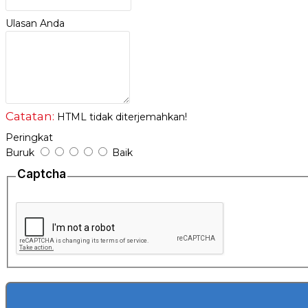
Lubang ekor pegangan dapat digantung dan disimpan, yang lebih 
Ulasan Anda
Cara menggunakan cukup menekan pada adonan bakso, yang mana
berisi air yg sudah dididihkan.
Spesifikasi:
Bahan: stainless steel
Catatan:
HTML tidak diterjemahkan!
Peringkat
Buruk
Baik
Captcha