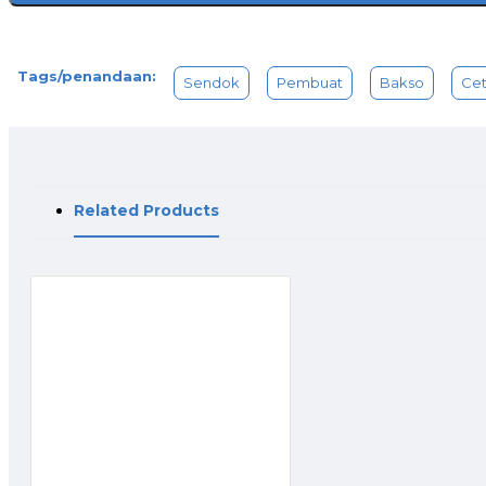
Tags/penandaan:
Sendok
Pembuat
Bakso
Ce
Related Products