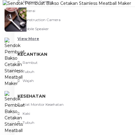
Aksesoris Kamera
Baterai
Construction Camera
Mobile Speaker
View More
KECANTIKAN
Rambut
Tubuh
Wajah
KESEHATAN
Alat Monitor Kesehatan
Kaki
Tubuh