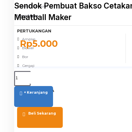
Sendok Pembuat Bakso Cetakan
Meja Komputer
Meatball Maker
View More
PERTUKANGAN
Amplas
Rp5.000
Blower
Bor
Gergaji
View More
RUMAH TANGGA
+ Keranjang
Cable Ties
Colokan Listrik
Beli Sekarang
Digital Door Lock
Fashion