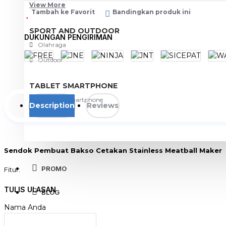
View More
Tambah ke Favorit
Bandingkan produk ini
SPORT AND OUTDOOR
DUKUNGAN PENGIRIMAN
Olahraga
Outdoor
TABLET SMARTPHONE
Aksesoris Smartphone
Description
Reviews
Sendok Pembuat Bakso Cetakan Stainless Meatball Maker
PROMO
Fitur:
Terbuat dari baja tebal, tahan lama dan nyaman.
Lubang kebocoran elips dirancang oleh tangan manusia yang menarik
TULIS ULASAN
BLOG
Ketika sendok ditekan, bakso dapat dibentuk, dan mudah dan mud
Nama Anda
Pegangan yang panjang dan nyaman, desain pegangan yang meleng