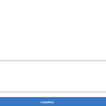
nyaman dan hemat ruang.
 adonan bakso yg keluar dari lubang sendok, kemudian ambil me
Lanjutkan