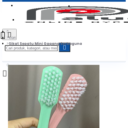
Login
Jadi Penjual
Register
cari
Sikat Sepatu Mini Gagang Serbaguna
0
Daftar belanja Anda kosong!