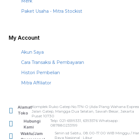
Merk
Paket Usaha - Mitra Stockist
My Account
Akun Saya
Cara Transaksi & Pembayaran
Histori Pembelian
Mitra Affiliator
Komplek Ruko Gatep No.17N-O (Ada Plang Wahana Express
Alamat
Jalan Gatep, Mangga Dua Selatan, Sawah Besar, Jakarta
Toko
Pusat 10730
Telp: 021-6599331, 6393576 Whatsapp :
Hubungi
087880233199
Kami
Senin sd Sabtu, 08.00-17.00 WIB Minggu / Har
Waktu/Jam
Raya Nasional : Libur