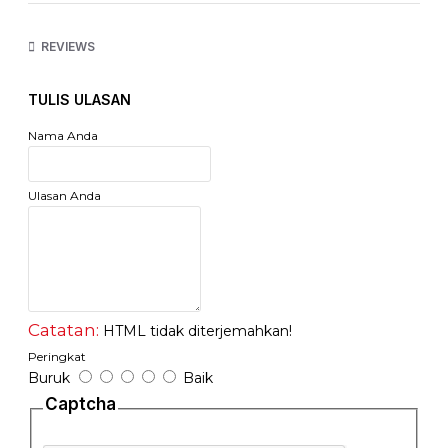
Dimensi : 15.5x3.5x2cm
Warna : Random
REVIEWS
Harga yang tertera untuk 1pcs
TULIS ULASAN
Nama Anda
Ulasan Anda
Catatan:
HTML tidak diterjemahkan!
Peringkat
Buruk
Baik
Captcha