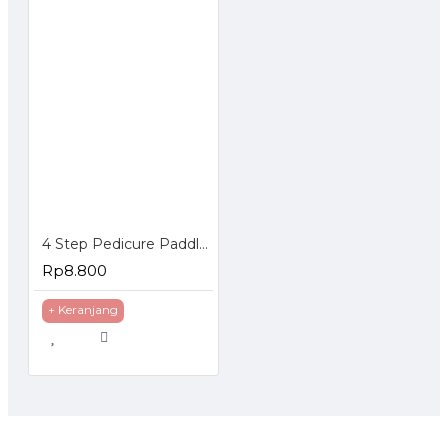
4 Step Pedicure Paddle Sikat Penghalus Kulit Mati Tumit Telapak Kaki
Rp8.800
+ Keranjang