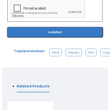
Lanjutkan
Tags/penandaan:
Sikat
Sepatu
Mini
Gag
Related Products