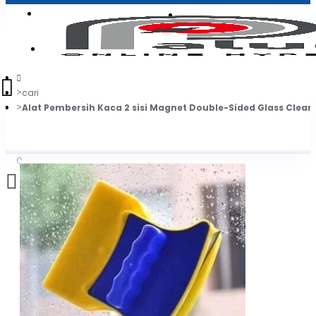
Login
Jadi Penjual
Register
cari
Alat Pembersih Kaca 2 sisi Magnet Double-Sided Glass Clean
0
Daftar belanja Anda kosong!