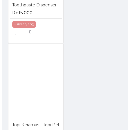
Toothpaste Dispenser - Dispenser Odol
Rp15.000
+ Keranjang
Topi Keramas - Topi Pelindung Mata Anak Saat Keramas dengan kancing