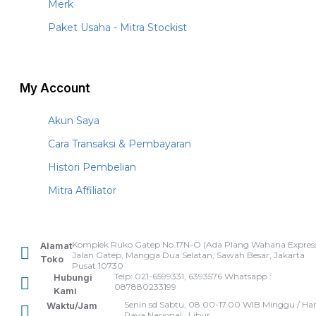
Merk
Paket Usaha - Mitra Stockist
My Account
Akun Saya
Cara Transaksi & Pembayaran
Histori Pembelian
Mitra Affiliator
Komplek Ruko Gatep No.17N-O (Ada Plang Wahana Express
Alamat
Jalan Gatep, Mangga Dua Selatan, Sawah Besar, Jakarta
Toko
Pusat 10730
Telp: 021-6599331, 6393576 Whatsapp :
Hubungi
087880233199
Kami
Senin sd Sabtu, 08.00-17.00 WIB Minggu / Har
Waktu/Jam
Raya Nasional : Libur