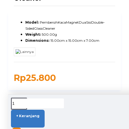
Model:
PembersihKacaMagnetDuaSisiDouble-
SidedGlassCleaner
Weight:
500.00g
Dimensions:
15.00cm x 15.00cm x 7.00cm
Rp25.800
DUKUNGAN PENGIRIMAN
+ Keranjang