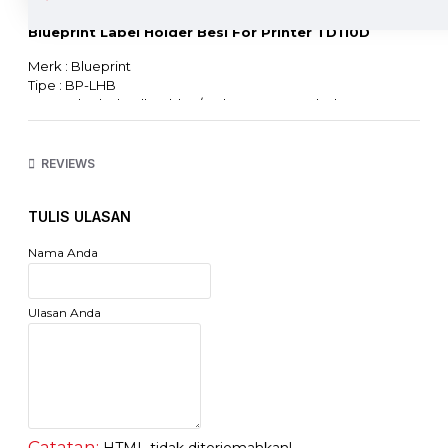
Blueprint Label Holder Besi For Printer TD110D
Merk : Blueprint
Tipe : BP-LHB
External Label Roll Holder / Gulungan Luar Label
untuk printer BP-TD110D/X
Bahan: Besi
REVIEWS
TULIS ULASAN
Nama Anda
Ulasan Anda
Catatan: