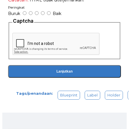
HTML tidak diterjemahkan!
Peringkat
Buruk
Baik
Captcha
Lanjutkan
Tags/penandaan:
Blueprint
Label
Holder