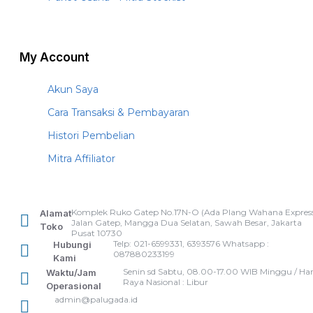
My Account
Akun Saya
Cara Transaksi & Pembayaran
Histori Pembelian
Mitra Affiliator
Komplek Ruko Gatep No.17N-O (Ada Plang Wahana Express
Alamat
Jalan Gatep, Mangga Dua Selatan, Sawah Besar, Jakarta
Toko
Pusat 10730
Telp: 021-6599331, 6393576 Whatsapp :
Hubungi
087880233199
Kami
Senin sd Sabtu, 08.00-17.00 WIB Minggu / Har
Waktu/Jam
Raya Nasional : Libur
Operasional
admin@palugada.id