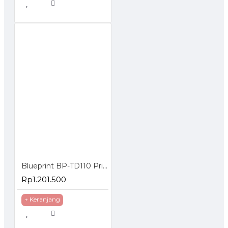
Blueprint BP-TD110 Printer Thermal Barcode Label Resi A6 USB
Rp1.201.500
+ Keranjang