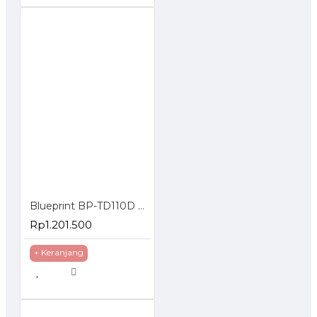
Blueprint BP-TD110D Printer Thermal Barcode Label Resi A6 USB Bluetooth
Rp1.201.500
+ Keranjang