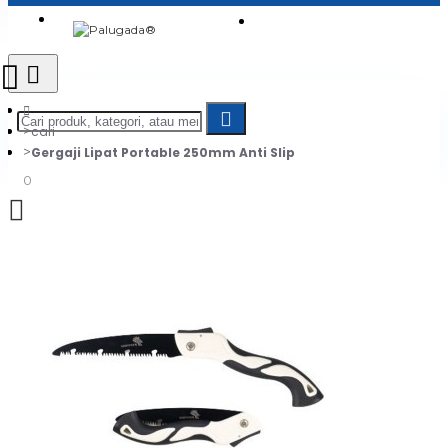
Login
Jadi Penjual
Register
cari
Gergaji Lipat Portable 250mm Anti Slip
0
Daftar belanja Anda kosong!