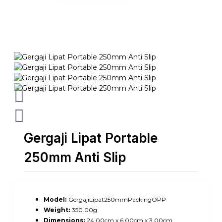
Gergaji Lipat Portable
250mm Anti Slip
Model:
GergajiLipat250mmPackingOPP
Weight:
350.00g
Dimensions:
24.00cm x 6.00cm x 3.00cm