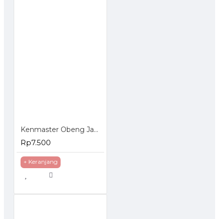
Kenmaster Obeng Jam Set 6 Pcs
Rp7.500
+ Keranjang