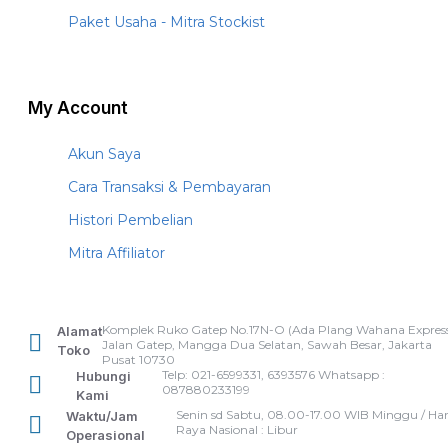
Paket Usaha - Mitra Stockist
My Account
Akun Saya
Cara Transaksi & Pembayaran
Histori Pembelian
Mitra Affiliator
Komplek Ruko Gatep No.17N-O (Ada Plang Wahana Express
Alamat
Jalan Gatep, Mangga Dua Selatan, Sawah Besar, Jakarta
Toko
Pusat 10730
Telp: 021-6599331, 6393576 Whatsapp :
Hubungi
087880233199
Kami
Senin sd Sabtu, 08.00-17.00 WIB Minggu / Har
Waktu/Jam
Raya Nasional : Libur
Operasional