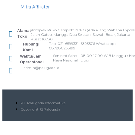
Mitra Affiliator
Komplek Ruko Gatep No.17N-O (Ada Plang Wahana Express
Alamat
Jalan Gatep, Mangga Dua Selatan, Sawah Besar, Jakarta
Toko
Pusat 10730
Telp: 021-6599331, 6393576 Whatsapp :
Hubungi
087880233199
Kami
Senin sd Sabtu, 08.00-17.00 WIB Minggu / Har
Waktu/Jam
Raya Nasional : Libur
Operasional
admin@palugada.id
PT. Palugada Informatika
Copyright @Palugada