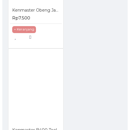
Kenmaster Obeng Jam Set 6 Pcs
Rp7.500
+ Keranjang
Kenmaster B400 Tool Box