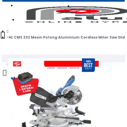
Login
Jadi Penjual
Register
HL CMS 232 Mesin Potong Aluminium Cordless Miter Saw Slidi
0
Daftar belanja Anda kosong!