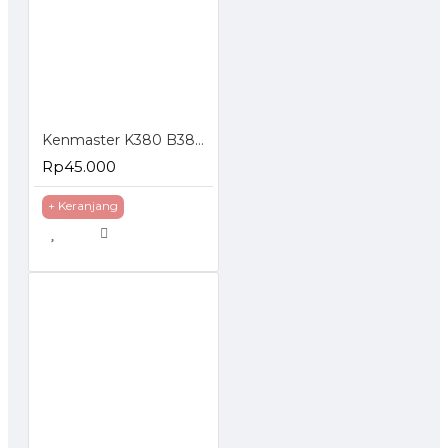
Kenmaster K380 B380 Tool Box Kotak Perkakas
Rp45.000
+ Keranjang