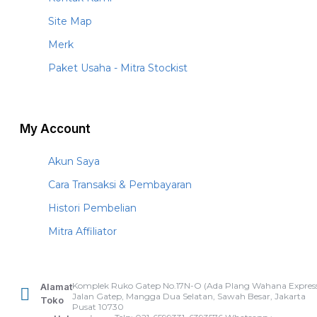
Site Map
Merk
Paket Usaha - Mitra Stockist
My Account
Akun Saya
Cara Transaksi & Pembayaran
Histori Pembelian
Mitra Affiliator
Komplek Ruko Gatep No.17N-O (Ada Plang Wahana Express
Alamat
Jalan Gatep, Mangga Dua Selatan, Sawah Besar, Jakarta
Toko
Pusat 10730