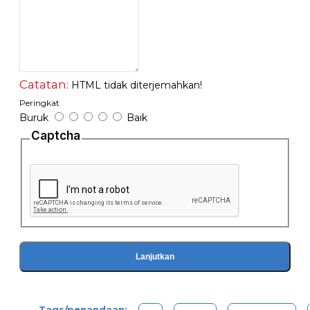
- Wadah terbuat dari wadah berkualitas dan food grade.
- Dilengkapi dengan Overload Protector untuk melindungi mesin
- Dilengkapi dengan alat pengaduk.
Catatan:
HTML tidak diterjemahkan!
Peringkat
Buruk
Baik
Captcha
Lanjutkan
Tags/penandaan: