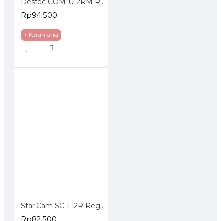
Destec COM-U12RM Regulator Gas dengan Meteran
Rp94.500
+ Keranjang
Star Cam SC-T12R Regulator Gas Tekanan Rendah
Rp82.500