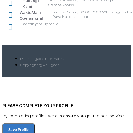
Telp: 021-6599331, 6393576 Whatsapp :
Hubungi
087880233199
Kami
Senin sd Sabtu, 08.00-17.00 WIB Minggu / Har
Waktu/Jam
Raya Nasional : Libur
Operasional
admin@palugada.id
PT. Palugada Informatika
Copyright @Palugada
PLEASE COMPLETE YOUR PROFILE
By completing profiles, we can ensure you get the best service
Save Profile