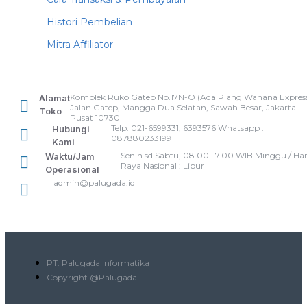
Histori Pembelian
Mitra Affiliator
Komplek Ruko Gatep No.17N-O (Ada Plang Wahana Express
Alamat
Jalan Gatep, Mangga Dua Selatan, Sawah Besar, Jakarta
Toko
Pusat 10730
Telp: 021-6599331, 6393576 Whatsapp :
Hubungi
087880233199
Kami
Senin sd Sabtu, 08.00-17.00 WIB Minggu / Har
Waktu/Jam
Raya Nasional : Libur
Operasional
admin@palugada.id
PT. Palugada Informatika
Copyright @Palugada