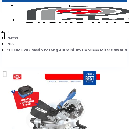
Login
Jadi Penjual
Register
Merek
H&L
HL CMS 232 Mesin Potong Aluminium Cordless Miter Saw Slidi
0
Daftar belanja Anda kosong!