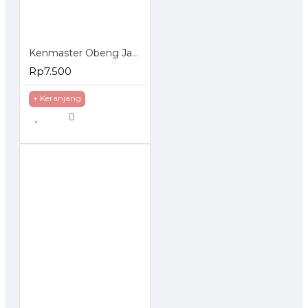
Kenmaster Obeng Jam Set 6 Pcs
Rp7.500
+ Keranjang