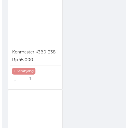
Kenmaster K380 B380 Tool Box Kotak Perkakas
Rp45.000
+ Keranjang