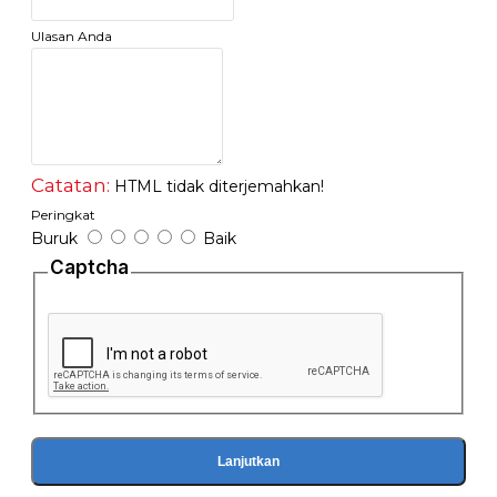
- Mata pisau berbahan stainless steel berkualitas.
- Dilengkapi dengan 3 jenis mata pisau pelumat anti karat yaitu :
Ulasan Anda
1. Grinder : untuk menggiling biji-bijian (kering).
2. Chopper : untuk menggiling daging/bumbu (basah).
3. Blend Blade : untuk menggiling (melumat) buah, sayur ataupu
Catatan:
HTML tidak diterjemahkan!
Peringkat
Buruk
Baik
Captcha
Lanjutkan