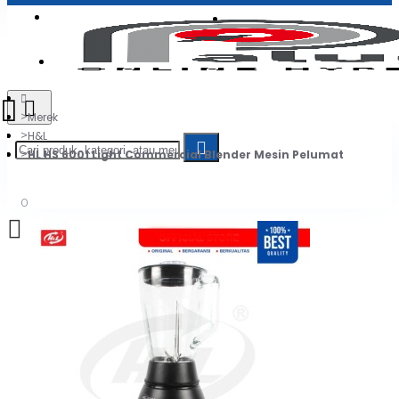
Login
Jadi Penjual
Register
Merek
H&L
HL HS 6001 Light Commercial Blender Mesin Pelumat
0
Daftar belanja Anda kosong!