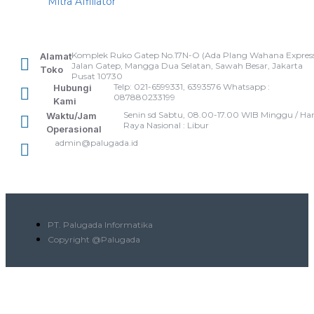
Mitra Affiliator
Komplek Ruko Gatep No.17N-O (Ada Plang Wahana Express
Alamat
Jalan Gatep, Mangga Dua Selatan, Sawah Besar, Jakarta
Toko
Pusat 10730
Telp: 021-6599331, 6393576 Whatsapp :
Hubungi
087880233199
Kami
Senin sd Sabtu, 08.00-17.00 WIB Minggu / Har
Waktu/Jam
Raya Nasional : Libur
Operasional
admin@palugada.id
PT. Palugada Informatika
Copyright @Palugada