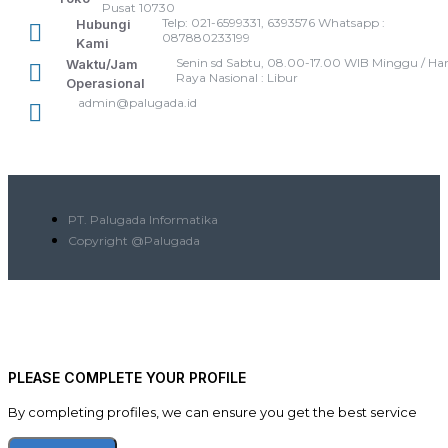
Pusat 10730
Telp: 021-6599331, 6393576 Whatsapp :
Hubungi
087880233199
Kami
Senin sd Sabtu, 08.00-17.00 WIB Minggu / Har
Waktu/Jam
Raya Nasional : Libur
Operasional
admin@palugada.id
PT. Palugada Informatika
Copyright @Palugada
PLEASE COMPLETE YOUR PROFILE
By completing profiles, we can ensure you get the best service