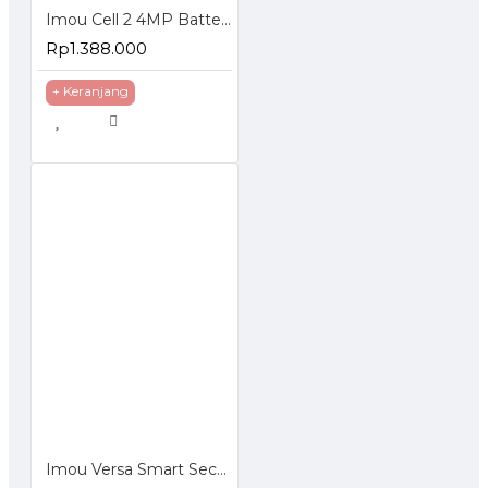
Imou Cell 2 4MP Battery Wireless Camera Wifi CCTV IP Cam
Rp1.388.000
+ Keranjang
Imou Versa Smart Security Camera Indoor Outdoor 1080P