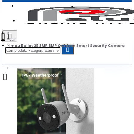
Login
Jadi Penjual
Register
cari
Imou Bullet 2E 3MP 5MP Outdoor Smart Security Camera
0
Daftar belanja Anda kosong!