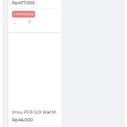
Rp477.000
+ Keranjang
Imou PFB-S2X Wall Mounting Bracket for Indoor P&T Camera IP Cam Braket
Rp46.000