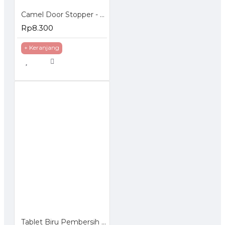
Camel Door Stopper - Penahan Pintu Magnetic
Rp8.300
+ Keranjang
Tablet Biru Pembersih Kloset Sabun Pembersih Toilet 1 Pack isi 10 Pcs