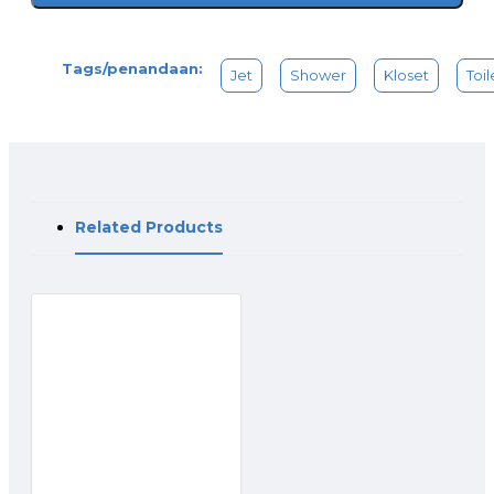
Tags/penandaan:
Jet
Shower
Kloset
Toil
Related Products