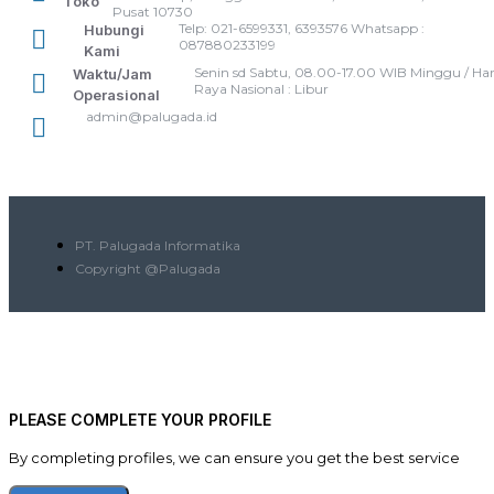
Toko
Pusat 10730
Telp: 021-6599331, 6393576 Whatsapp :
Hubungi
087880233199
Kami
Senin sd Sabtu, 08.00-17.00 WIB Minggu / Har
Waktu/Jam
Raya Nasional : Libur
Operasional
admin@palugada.id
PT. Palugada Informatika
Copyright @Palugada
PLEASE COMPLETE YOUR PROFILE
By completing profiles, we can ensure you get the best service