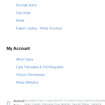
Kontak Kami
Site Map
Merk
Paket Usaha - Mitra Stockist
My Account
Akun Saya
Cara Transaksi & Pembayaran
Histori Pembelian
Mitra Affiliator
Komplek Ruko Gatep No.17N-O (Ada Plang Wahana Express
Alamat
Jalan Gatep, Mangga Dua Selatan, Sawah Besar, Jakarta